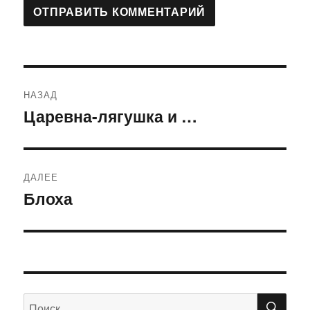
Навигация
НАЗАД
по
Царевна-лягушка и …
Предыдущая
запись:
записям
ДАЛЕЕ
Блоха
Следующая
запись:
ПО
Искать: