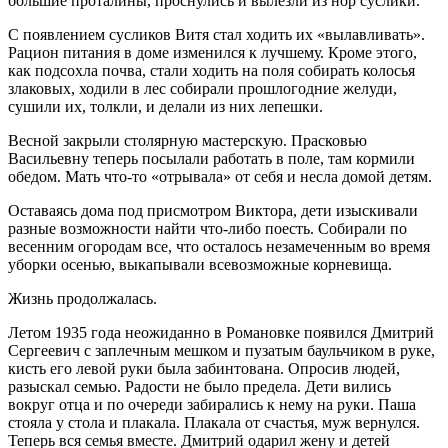
большие проталины, проснулись и вылезли из нор суслики.
С появлением сусликов Витя стал ходить их «вылавливать».
Рацион питания в доме изменился к лучшему. Кроме этого,
как подсохла почва, стали ходить на поля собирать колосья
злаковых, ходили в лес собирали прошлогодние желуди,
сушили их, толкли, и делали из них лепешки.
Весной закрыли столярную мастерскую. Прасковью
Васильевну теперь посылали работать в поле, там кормили
обедом. Мать что-то «отрывала» от себя и несла домой детям.
Оставаясь дома под присмотром Виктора, дети изыскивали
разные возможности найти что-либо поесть. Собирали по
весенним огородам все, что осталось незамеченным во время
уборки осенью, выкапывали всевозможные корневища.
Жизнь продолжалась.
Летом 1935 года неожиданно в Романовке появился Дмитрий
Сергеевич с заплечным мешком и пузатым баульчиком в руке,
кисть его левой руки была забинтована. Опросив людей,
разыскал семью. Радости не было предела. Дети вились
вокруг отца и по очереди забирались к нему на руки. Паша
стояла у стола и плакала. Плакала от счастья, муж вернулся.
Теперь вся семья вместе. Дмитрий одарил жену и детей