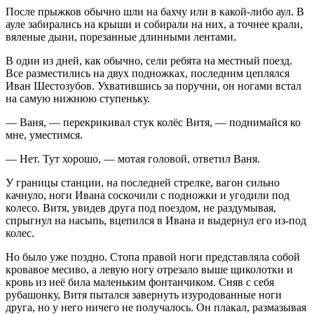
После прыжков обычно шли на бахчу или в какой-либо аул. В
ауле забирались на крыши и собирали на них, а точнее крали,
вяленые дыни, порезанные длинными лентами.
В один из дней, как обычно, сели ребята на местный поезд.
Все разместились на двух подножках, последним цеплялся
Иван Шестозубов. Ухватившись за поручни, он ногами встал
на самую нижнюю ступеньку.
— Ваня, — перекрикивал стук колёс Витя, — поднимайся ко
мне, уместимся.
— Нет. Тут хорошо, — мотая головой, ответил Ваня.
У границы станции, на последней стрелке, вагон сильно
качнуло, ноги Ивана соскочили с подножки и угодили под
колесо. Витя, увидев друга под поездом, не раздумывая,
спрыгнул на насыпь, вцепился в Ивана и выдернул его из-под
колес.
Но было уже поздно. Стопа правой ноги представляла собой
кровавое месиво, а левую ногу отрезало выше щиколотки и
кровь из неё била маленьким фонтанчиком. Сняв с себя
рубашонку, Витя пытался завернуть изуродованные ноги
друга, но у него ничего не получалось. Он плакал, размазывая