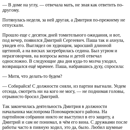
— В доме на углу, — отвечала мать, не зная как ответить по-
другому.
Потянулась неделя, за ней другая, а Дмитрия по-прежнему не
отпускали.
Прошло еще с десяток дней томительного ожидания, и вот,
под вечер, появился Дмитрий Сергеевич. Паша так и ахнула,
увидев его. Выглядел он худющим, заросший длинной
щетиной, а на висках засеребрилась седина. Был угрюм и
неразговорчив, на вопросы жены и детей отвечал
односложно. В следующие два дня куда-то молча уходил,
возвращался ещё мрачнее. Паша, набравшись духу, спросила:
— Митя, что делать-то будем?
— Собирайся! С должности сняли, из партии выгнали. Уедем
отсюда, смотреть ни на кого не могу, — не поднимая головы,
отрывисто бросил Дмитрий.
Так закончилась деятельность Дмитрия в должности
начальника маслопрома Пономаревского района. На
партийном собрании никто не выступил в его защиту, а
Дмитрий и сам не понимал, в чём его вина. С дружками после
работы часто в пивную ходил, это да, было. Любил шумные