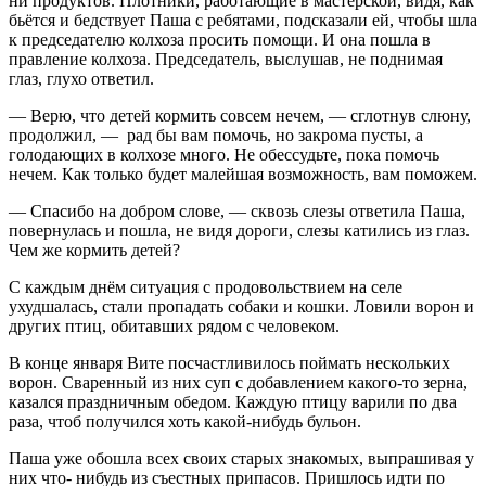
ни продуктов. Плотники, работающие в мастерской, видя, как
бьётся и бедствует Паша с ребятами, подсказали ей, чтобы шла
к председателю колхоза просить помощи. И она пошла в
правление колхоза. Председатель, выслушав, не поднимая
глаз, глухо ответил.
— Верю, что детей кормить совсем нечем, — сглотнув слюну,
продолжил, — рад бы вам помочь, но закрома пусты, а
голодающих в колхозе много. Не обессудьте, пока помочь
нечем. Как только будет малейшая возможность, вам поможем.
— Спасибо на добром слове, — сквозь слезы ответила Паша,
повернулась и пошла, не видя дороги, слезы катились из глаз.
Чем же кормить детей?
С каждым днём ситуация с продовольствием на селе
ухудшалась, стали пропадать собаки и кошки. Ловили ворон и
других птиц, обитавших рядом с человеком.
В конце января Вите посчастливилось поймать нескольких
ворон. Сваренный из них суп с добавлением какого-то зерна,
казался праздничным обедом. Каждую птицу варили по два
раза, чтоб получился хоть какой-нибудь бульон.
Паша уже обошла всех своих старых знакомых, выпрашивая у
них что- нибудь из съестных припасов. Пришлось идти по