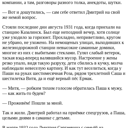
компании, а там, разговоры разного толка, анекдоты, шутки.
— Вот и дошутились, — сам себе ответил Дмитрий на свой
же немой вопрос.
Стояли последние дни августа 1931 года, когда приехали на
станцию Казалинск. Был еще непоздний вечер, хотя солнце
уже уходило за горизонт. Прохладно, неприветливо, кругом
не убрано, не ухожено. На немощеных улицах, выходивших к
железнодорожной станции невысокие саманные домики,
многие из них с выбитыми стеклами. Гулял слабый ветерок,
таская взад-вперед валявшийся мусор. Настроение у жены
резко упало, видя такую разруху, дети сбились в кучку, молча
наблюдали невеселую картину. И как тут веселиться, когда у
Паши на руках шестимесячная Роза, рядом трехлетний Саша и
шестилетка Витя, да и ещё верный пёс Ермак.
— Митя, — робким тихим голосом обратилась Паша к мужу,
— как жить-то будем?
— Проживём! Пошли за мной.
Так и жили. Дмитрий работал на приёмке спецгрузов, а Паша,
целыми днями в саманке с детьми.
В марте 1932 года Дмитрия Сергеевича с семьёй из