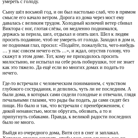
умереть с голоду.
Сыну шёл восьмой год, и он был настолько слаб, что в прямом
смысле его качало ветром. Дорога из дома через мост ему
давалась с великим трудом. Холодный колючий ветер сбивал
Виктора с ног, глотая слёзы, он медленно поднимался,
держась за перила, шел, отдыхал и опять шел. Шел к людям
просить подаяние, чтоб не умереть от голода. Заходил в дом и,
не поднимая глаз, просил: «Подайте, пожалуйста, чего-нибудь
… у нас совсем нечего есть …», и ждал, опустив голову, что
скажут в этом доме. Тот, кому не приходилось просить
милостыню, не испытал на себе роль побирушки, тот не знает
как это тяжело. Да ещё если во многих домах и подать-то
нечего.
Где-то встречали с человеческим пониманием, с чувством
глубокого сострадания, и делились, чуть ли не последним. А
были дома, в которых сами сидели голодные и отвечали, глядя
печальными глазами, что рады бы подать, да сами сидят без
пищи. Но было и так, что встречали с пренебрежением, с
дикой ненавистью, могли обругать, обозвать, а то и
припугнуть собаками. Правда, к великой радости последних
было не много.
Выйдя из очередного дома, Витя сел в снег и заплакал.