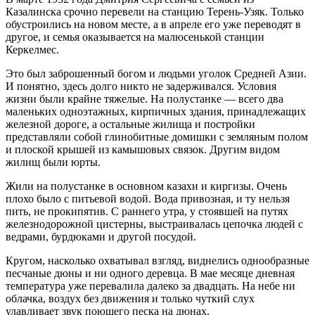
Казалинска срочно перевели на станцию Терень-Узяк. Только
обустроились на новом месте, а в апреле его уже переводят в
другое, и семья оказывается на малюсенькой станции
Керкелмес.
Это был заброшенный богом и людьми уголок Средней Азии.
И понятно, здесь долго никто не задерживался. Условия
жизни были крайне тяжелые. На полустанке — всего два
маленьких одноэтажных, кирпичных здания, принадлежащих
железной дороге, а остальные жилища и постройки
представляли собой глинобитные домишки с земляным полом
и плоской крышей из камышовых связок. Другим видом
жилищ были юрты.
Жили на полустанке в основном казахи и киргизы. Очень
плохо было с питьевой водой. Вода привозная, и ту нельзя
пить, не прокипятив. С раннего утра, у стоявшей на путях
железнодорожной цистерны, выстраивалась цепочка людей с
ведрами, бурдюками и другой посудой.
Кругом, насколько охватывал взгляд, виднелись однообразные
песчаные дюны и ни одного деревца. В мае месяце дневная
температура уже перевалила далеко за двадцать. На небе ни
облачка, воздух без движения и только чуткий слух
улавливает звук поющего песка на дюнах.