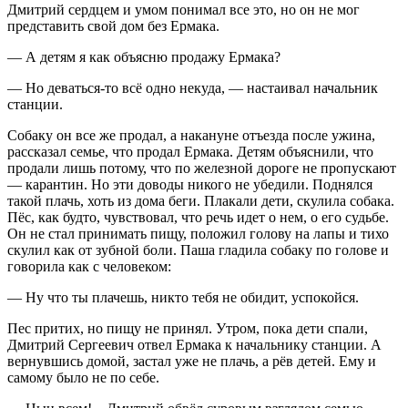
Дмитрий сердцем и умом понимал все это, но он не мог
представить свой дом без Ермака.
— А детям я как объясню продажу Ермака?
— Но деваться-то всё одно некуда, — настаивал начальник
станции.
Собаку он все же продал, а накануне отъезда после ужина,
рассказал семье, что продал Ермака. Детям объяснили, что
продали лишь потому, что по железной дороге не пропускают
— карантин. Но эти доводы никого не убедили. Поднялся
такой плачь, хоть из дома беги. Плакали дети, скулила собака.
Пёс, как будто, чувствовал, что речь идет о нем, о его судьбе.
Он не стал принимать пищу, положил голову на лапы и тихо
скулил как от зубной боли. Паша гладила собаку по голове и
говорила как с человеком:
— Ну что ты плачешь, никто тебя не обидит, успокойся.
Пес притих, но пищу не принял. Утром, пока дети спали,
Дмитрий Сергеевич отвел Ермака к начальнику станции. А
вернувшись домой, застал уже не плачь, а рёв детей. Ему и
самому было не по себе.