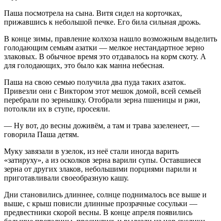
Паша посмотрела на сына. Витя сидел на корточках,
прижавшись к небольшой печке. Его била сильная дрожь.
В конце зимы, правление колхоза нашло возможным выделить
голодающим семьям азатки — мелкое нестандартное зерно
злаковых. В обычное время это отдавалось на корм скоту. А
для голодающих, это было как манна небесная.
Паша на свою семью получила два пуда таких азаток.
Привезли они с Виктором этот мешок домой, всей семьей
перебрали по зернышку. Отобрали зерна пшеницы и ржи,
потолкли их в ступе, просеяли.
— Ну вот, до весны доживём, а там и трава зазеленеет, —
говорила Паша детям.
Муку завязали в узелок, из неё стали иногда варить
«затируху», а из осколков зерна варили супы. Оставшиеся
зерна от других злаков, небольшими порциями парили и
приготавливали своеобразную кашу.
Дни становились длиннее, солнце поднималось все выше и
выше, с крыш повисли длинные прозрачные сосульки —
предвестники скорой весны. В конце апреля появились