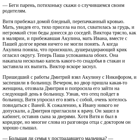
— Беги парень, потихоньку скажи о случившемся своим
родителям.
Витя прибежал домой бледный, перепачканный кровью.
Мать, увидев его, тихо присела на пол, схватилась за грудь, и
негромкий стон беды донесся до соседей. Виктора трясло, как
в малярии, и прибежавшая Акулина, мать Ивана, вместе с
Пашей долгое время ничего не могли понять. А когда
Акулина поняла, что произошло, душераздирающий крик
огласил округу. Теперь Паша успокаивала обоих. Она
накапала несколько капель какого-то снадобья в стакан и
заставила их выпить. Виктор вскоре заснул.
Пришедший с работы Дмитрий взял Акулину с Никифором, и
заспешили в больницу. Вечером, во двор пришла какая-то
женщина, отозвала Дмитрия и попросила его зайти на
следующий день в больницу. Узнав, что отец пойдет в
больницу, Витя упросил его взять с собой, очень хотелось
повидаться с Ваней. К сожалению, к Ивану никого не
допускали, а Дмитрия пригласили к врачу. Он зашел в
кабинет, оставив сына за дверями. Хотя Витя и был в
коридоре, но многие слова из разговора отца с доктором он
хорошо слышал.
— Большая ли семья у пострадавшего мальчика? —