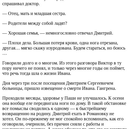
спрашивал доктор.
— Отец, мать и младшая сестра.
— Родители между собой ладят?
— Хорошая семья, — немногословно отвечал Дмитрий.
— Плохи дела. Большая потеря крови, одна нога отрезана,
другая… мягко скажу изуродована. Будем стараться, но боюсь
…
Говорили долго и о многом. Из этого разговора Виктор в ту
пору ничего не понял, и только через многие годы он поймет,
что речь тогда шла о жизни Ивана.
Дня через три после посещения Дмитрием Сергеевичем
больницы, пришло извещение о смерти Ивана. Гангрена.
Проходили месяцы, здоровье у Паши не улучшалось. К осени
она вообще еле передвигала ноги по дому. В такой обстановке
все помыслы сводились к одному — к быстрейшему
возвращению на родину. Дмитрий ехать в Романовку не
хотел. Он по-прежнему не мог спокойно вспоминать, как его
оговорили, очернили, без причин сняли с работы и