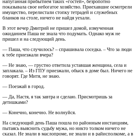
напуганная прибытием таких «гостей», безропотно
показывала свое небогатое хозяйство. Приехавшие осмотрели
имущество, перелистали стопку тетрадей и служебных
бланков на столе, ничего не найдя уехали.
В этот вечер Дмитрий не пришел домой, измученная
ожиданием Паша не знала что подумать. Однако муж не
пришел и на следующий день.
— Паша, что случилось? – спрашивала соседка. – Что за люди
к тебе приезжали вчера?
— Не знаю, — грустно ответила уставшая женщина, села и
заплакала. – Из ГПУ приезжали, обыск в доме был. Ничего не
говорят. Где Митя, не знаю.
— Поезжай в город.
— Да, Настя, я так завтра и сделаю. Присмотришь за
детишками?
— Конечно, конечно. Не волнуйся.
На следующий день Паша пошла по районным инстанциям,
пытаясь выяснить судьбу мужа, но никто толком ничего не
сказал. Не знали в маслопроме, не знали и в райисполкоме, а в