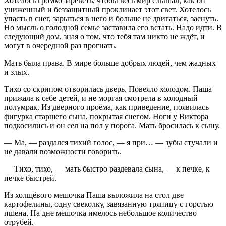
Хотелось громко зареветь, чтобы весь мир слышал, как он
униженный и беззащитный проклинает этот свет. Хотелось
упасть в снег, зарыться в него и больше не двигаться, заснуть.
Но мысль о голодной семье заставила его встать. Надо идти. В
следующий дом, зная о том, что тебя там никто не ждёт, и
могут в очередной раз прогнать.
Мать была права. В мире больше добрых людей, чем жадных
и злых.
Тихо со скрипом отворилась дверь. Повеяло холодом. Паша
прижала к себе детей, и не моргая смотрела в холодный
полумрак. Из дверного проёма, как приведение, появилась
фигурка старшего сына, покрытая снегом. Ноги у Виктора
подкосились и он сел на пол у порога. Мать бросилась к сыну.
— Ма, — раздался тихий голос, — я при… — зубы стучали и
не давали возможности говорить.
— Тихо, тихо, — мать быстро раздевала сына, — к печке, к
печке быстрей.
Из холщёвого мешочка Паша выложила на стол две
картофелины, одну свеколку, завязанную тряпицу с горстью
пшена. На дне мешочка имелось небольшое количество
отрубей.