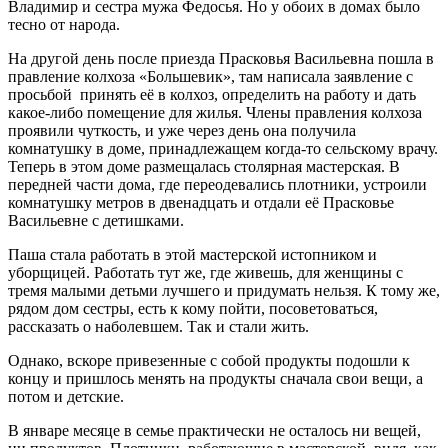
Владимир и сестра мужа Федосья. Но у обоих в домах было
тесно от народа.
На другой день после приезда Прасковья Васильевна пошла в
правление колхоза «Большевик», там написала заявление с
просьбой принять её в колхоз, определить на работу и дать
какое-либо помещение для жилья. Члены правления колхоза
проявили чуткость, и уже через день она получила
комнатушку в доме, принадлежащем когда-то сельскому врачу.
Теперь в этом доме размещалась столярная мастерская. В
передней части дома, где переодевались плотники, устроили
комнатушку метров в двенадцать и отдали её Прасковье
Васильевне с детишками.
Паша стала работать в этой мастерской истопником и
уборщицей. Работать тут же, где живешь, для женщины с
тремя малыми детьми лучшего и придумать нельзя. К тому же,
рядом дом сестры, есть к кому пойти, посоветоваться,
рассказать о наболевшем. Так и стали жить.
Однако, вскоре привезенные с собой продукты подошли к
концу и пришлось менять на продукты сначала свои вещи, а
потом и детские.
В январе месяце в семье практически не осталось ни вещей,