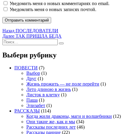
Уведомить меня о новых комментариях по email.
Уведомлять меня о новых записях почтой.
Навигация
Предыдущая
Назад
ПОСЛЕДОВАТЕЛИ
запись:
Следующая
Далее
ТАК ПРИШЛА БЕДА
по
Искать:
запись:
Поиск
записям
Выбери рубрику
ПОВЕСТИ
(7)
Выбор
(1)
Друг
(1)
Жизнь прожить — не поле перейти
(1)
Лето длиною в жизнь
(1)
Листок в клетку
(1)
Паша
(1)
Элизабет
(1)
РАССКАЗЫ
(114)
Когда жили драконы, маги и волшебники
(12)
Они такие же, как и мы
(34)
Рассказы последних лет
(46)
Рассказы ранние
(22)