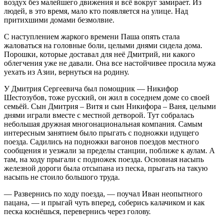
воздух без малейшего движения и всё вокруг замирает. Из
людей, в это время, мало кто появляется на улице. Над
притихшими домами безмолвие.
С наступлением жаркого времени Паша опять стала
жаловаться на головные боли, целыми днями сидела дома.
Порошки, которые доставал для неё Дмитрий, ни какого
облегчения уже не давали. Она все настойчивее просила мужа
уехать из Азии, вернуться на родину.
У Дмитрия Сергеевича был помощник — Никифор
Шестозубов, тоже русский, он жил в соседнем доме со своей
семьёй. Сын Дмитрия – Витя и сын Никифора – Ваня, целыми
днями играли вместе с местной детворой. Тут собралась
небольшая дружная многонациональная компания. Самым
интересным занятием было прыгать с подножки идущего
поезда. Садились на подножки вагонов поездов местного
сообщения и уезжали за пределы станции, поближе к аулам. А
там, на ходу прыгали с подножек поезда. Основная насыпь
железной дороги была отсыпана из песка, прыгать на такую
насыпь не стоило большого труда.
— Развернись по ходу поезда, — поучал Иван неопытного
пацана, — и прыгай чуть вперед, соберись калачиком и как
песка коснёшься, перевернись через голову.