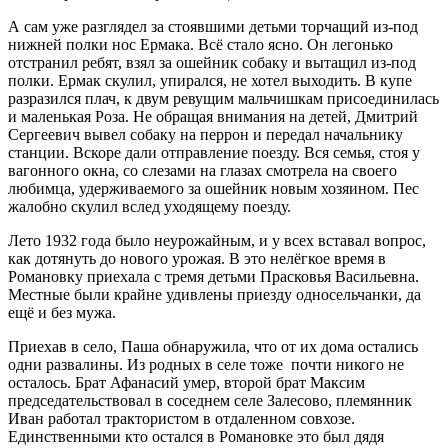
А сам уже разглядел за стоявшими детьми торчащий из-под
нижней полки нос Ермака. Всё стало ясно. Он легонько
отстранил ребят, взял за ошейник собаку и вытащил из-под
полки. Ермак скулил, упирался, не хотел выходить. В купе
разразился плач, к двум ревущим мальчишкам присоединилась
и маленькая Роза. Не обращая внимания на детей, Дмитрий
Сергеевич вывел собаку на перрон и передал начальнику
станции. Вскоре дали отправление поезду. Вся семья, стоя у
вагонного окна, со слезами на глазах смотрела на своего
любимца, удерживаемого за ошейник новым хозяином. Пес
жалобно скулил вслед уходящему поезду.
Лето 1932 года было неурожайным, и у всех вставал вопрос,
как дотянуть до нового урожая. В это нелёгкое время в
Романовку приехала с тремя детьми Прасковья Васильевна.
Местные были крайне удивлены приезду односельчанки, да
ещё и без мужа.
Приехав в село, Паша обнаружила, что от их дома остались
одни развалины. Из родных в селе тоже почти никого не
осталось. Брат Афанасий умер, второй брат Максим
председательствовал в соседнем селе Залесово, племянник
Иван работал трактористом в отдаленном совхозе.
Единственными кто остался в Романовке это был дядя