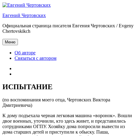
Перейти
к
Евгений Чертовских
содержимому
Официальная страница писателя Евгения Чертовских / Evgeny
Chertovskikch
Меню
Об авторе
Связаться с автором
Об
авторе
Связаться
с
автором
ИСПЫТАНИЕ
(по воспоминания моего отца, Чертовских Виктора
Дмитриевича)
К дому подъехала черная легковая машина «воронок». Вошли
двое военных, уточнили, кто здесь живет, и представились
сотрудниками ОГПУ. Хозяйку дома попросили вывести из
дома старших детей и приступили к обыску. Паша,