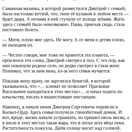
Саманная мазанка, в которой разместился Дмитрий с семьей,
была настолько ветхой, что, ткни её кулаком в любом месте —
будет дыра. А ночами в ней стучали от холода зубами. Жить
здесь с семьёй было невозможно. Паша, приехав сюда, стала
постоянно болеть.
— Митя, плохо мне здесь. Не могу. А от меня и детям плохо,
не выходим их.
— Честно говоря, мне тоже не нравится эта планета, —
произнося эти слова, Дмитрий смотрел в пол. С тех пор, как
они покинули родное село, он редко смотрел в глаза жене.
Понимал, что за ним вина, из-за него семья мучается.
Показав жену врачу, он заручился бумагой, в которой
указывалось, что «… климат не позволяет Прасковье
Васильевне находиться в этих местах»… и начал ходить по
начальству, писать в вышестоящие инстанции.
Наконец, в начале июня Дмитрия Сергеевича перевели в
Кызыл-Орду. Здесь семья получила глинобитный домик. И
вот, вроде, жизнь начали устраивать, но пришел июль месяц, а
в июле в этих местах такая жара, что в песке хоть яйца пеки.
Растительность пожухла. Днём солнце висит над головой,