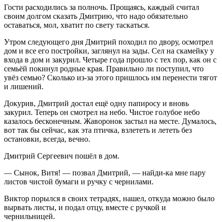
Гости расходились за полночь. Прощаясь, каждый считал
своим долгом сказать Дмитрию, что надо обязательно
оставаться, мол, хватит по свету таскаться.
Утром следующего дня Дмитрий походил по двору, осмотрел
дом и все его постройки, заглянул на зады. Сел на скамейку у
входа в дом и закурил. Четыре года прошло с тех пор, как он с
семьёй покинул родные края. Правильно ли поступил, что
увёз семью? Сколько из-за этого пришлось им перенести тягот
и лишений.
Докурив, Дмитрий достал ещё одну папиросу и вновь
закурил. Теперь он смотрел на небо. Чистое голубое небо
казалось бесконечным. Жаворонок застыл на месте. Думалось,
вот так бы сейчас, как эта птичка, взлететь и лететь без
остановки, всегда, вечно.
Дмитрий Сергеевич пошёл в дом.
— Сынок, Витя! — позвал Дмитрий, — найди-ка мне пару
листов чистой бумаги и ручку с чернилами.
Виктор порылся в своих тетрадях, нашел, откуда можно было
вырвать листы, и подал отцу, вместе с ручкой и
чернильницей.