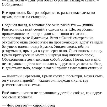
— Цыц всем! – Дмитрий обвёл суровым взглядом семью. –
Собираемся!
Все притихли. Быстро собрались и, размазывая слезы по
щекам, пошли на станцию.
Подошёл поезд, в вагонах все окна раскрыты — душно.
Разместились всей семьёй в одном купе. Шестозубовы,
провожавшие их, попрощались и вышли из вагона,
сопровождаемые Дмитрием. Витя с Сашей смотрели из
открытого окна своего купе на провожающих, вдруг увидели
бегущего вдоль поезда Ермака. Увидев своих, пёс, не
раздумывая, прыгнул в купе через окно. Оказавшись на полу,
Ермак крутнулся на месте и нырнул под нижнюю полку.
Обрадованные дети закрыли собой собаку. Поезд, как назло,
не отправляли, дети волновались, вдруг начнут делать обход.
И действительно, вскоре в вагон пришел начальник станции.
— Дмитрий Сергеевич, Ермак сбежал, посмотри, может быть,
он у твоих парней? — сказал он, подходя к купе, где
разместилась вся семья.
Ещё никто, ничего не спрашивал у детей о собаке, как вдруг
оба сына заревели.
— Чего ревете? — спросил отец