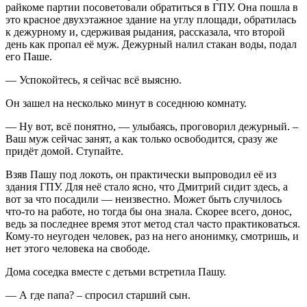
райкоме партии посоветовали обратиться в ГПУ. Она пошла в
это красное двухэтажное здание на углу площади, обратилась
к дежурному и, сдерживая рыдания, рассказала, что второй
день как пропал её муж. Дежурный налил стакан воды, подал
его Паше.
— Успокойтесь, я сейчас всё выясню.
Он зашел на несколько минут в соседнюю комнату.
— Ну вот, всё понятно, — улыбаясь, проговорил дежурный. –
Ваш муж сейчас занят, а как только освободится, сразу же
придёт домой. Ступайте.
Взяв Пашу под локоть, он практически выпроводил её из
здания ГПУ. Для неё стало ясно, что Дмитрий сидит здесь, а
вот за что посадили — неизвестно. Может быть случилось
что-то на работе, но тогда бы она знала. Скорее всего, донос,
ведь за последнее время этот метод стал часто практиковаться.
Кому-то неугоден человек, раз на него анонимку, смотришь, и
нет этого человека на свободе.
Дома соседка вместе с детьми встретила Пашу.
— А где папа? – спросил старший сын.