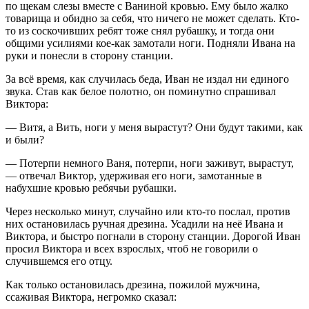
по щекам слезы вместе с Ваниной кровью. Ему было жалко
товарища и обидно за себя, что ничего не может сделать. Кто-
то из соскочивших ребят тоже снял рубашку, и тогда они
общими усилиями кое-как замотали ноги. Подняли Ивана на
руки и понесли в сторону станции.
За всё время, как случилась беда, Иван не издал ни единого
звука. Став как белое полотно, он поминутно спрашивал
Виктора:
— Витя, а Вить, ноги у меня вырастут? Они будут такими, как
и были?
— Потерпи немного Ваня, потерпи, ноги заживут, вырастут,
— отвечал Виктор, удерживая его ноги, замотанные в
набухшие кровью ребячьи рубашки.
Через несколько минут, случайно или кто-то послал, против
них остановилась ручная дрезина. Усадили на неё Ивана и
Виктора, и быстро погнали в сторону станции. Дорогой Иван
просил Виктора и всех взрослых, чтоб не говорили о
случившемся его отцу.
Как только остановилась дрезина, пожилой мужчина,
ссаживая Виктора, негромко сказал: