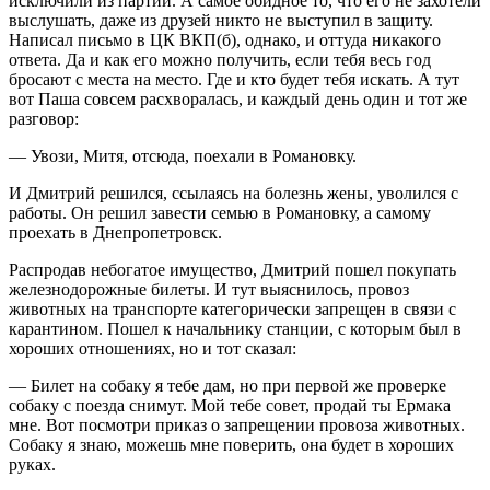
исключили из партии. А самое обидное то, что его не захотели
выслушать, даже из друзей никто не выступил в защиту.
Написал письмо в ЦК ВКП(б), однако, и оттуда никакого
ответа. Да и как его можно получить, если тебя весь год
бросают с места на место. Где и кто будет тебя искать. А тут
вот Паша совсем расхворалась, и каждый день один и тот же
разговор:
— Увози, Митя, отсюда, поехали в Романовку.
И Дмитрий решился, ссылаясь на болезнь жены, уволился с
работы. Он решил завести семью в Романовку, а самому
проехать в Днепропетровск.
Распродав небогатое имущество, Дмитрий пошел покупать
железнодорожные билеты. И тут выяснилось, провоз
животных на транспорте категорически запрещен в связи с
карантином. Пошел к начальнику станции, с которым был в
хороших отношениях, но и тот сказал:
— Билет на собаку я тебе дам, но при первой же проверке
собаку с поезда снимут. Мой тебе совет, продай ты Ермака
мне. Вот посмотри приказ о запрещении провоза животных.
Собаку я знаю, можешь мне поверить, она будет в хороших
руках.