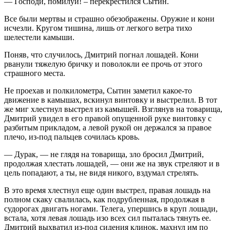
— Господи, помилуй! – перекрестился Сытин.
Все были мертвы и страшно обезображены. Оружие и кони
исчезли. Кругом тишина, лишь от легкого ветра тихо
шелестели камыши.
Поняв, что случилось, Дмитрий погнал лошадей. Кони
рванули тяжелую бричку и поволокли ее прочь от этого
страшного места.
Не проехав и полкилометра, Сытин заметил какое-то
движение в камышах, вскинул винтовку и выстрелил. В тот
же миг хлестнул выстрел из камышей. Взглянув на товарища,
Дмитрий увидел в его правой опущенной руке винтовку с
разбитым прикладом, а левой рукой он держался за правое
плечо, из-под пальцев сочилась кровь.
— Дурак, — не глядя на товарища, зло бросил Дмитрий,
продолжая хлестать лошадей, — они же на звук стреляют и в
цель попадают, а ты, не видя никого, вздумал стрелять.
В это время хлестнул еще один выстрел, правая лошадь на
полном скаку свалилась, как подрубленная, продолжая в
судорогах двигать ногами. Телега, упершись в круп лошади,
встала, хотя левая лошадь изо всех сил пыталась тянуть ее.
Дмитрий выхватил из-под сидения клинок, махнул им по