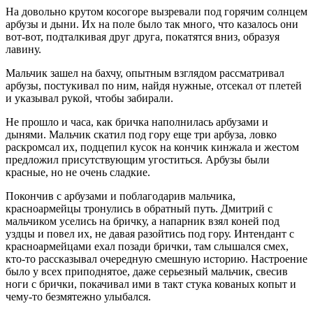
На довольно крутом косогоре вызревали под горячим солнцем
арбузы и дыни. Их на поле было так много, что казалось они
вот-вот, подталкивая друг друга, покатятся вниз, образуя
лавину.
Мальчик зашел на бахчу, опытным взглядом рассматривал
арбузы, постукивал по ним, найдя нужные, отсекал от плетей
и указывал рукой, чтобы забирали.
Не прошло и часа, как бричка наполнилась арбузами и
дынями. Мальчик скатил под гору еще три арбуза, ловко
раскромсал их, подцепил кусок на кончик кинжала и жестом
предложил присутствующим угоститься. Арбузы были
красные, но не очень сладкие.
Покончив с арбузами и поблагодарив мальчика,
красноармейцы тронулись в обратный путь. Дмитрий с
мальчиком уселись на бричку, а напарник взял коней под
уздцы и повел их, не давая разойтись под гору. Интендант с
красноармейцами ехал позади брички, там слышался смех,
кто-то рассказывал очередную смешную историю. Настроение
было у всех приподнятое, даже серьезный мальчик, свесив
ноги с брички, покачивал ими в такт стука кованых копыт и
чему-то безмятежно улыбался.