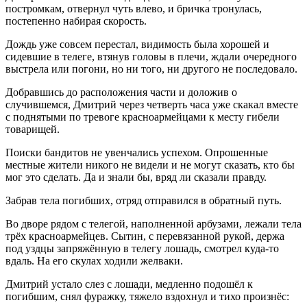
постромкам, отвернул чуть влево, и бричка тронулась,
постепенно набирая скорость.
Дождь уже совсем перестал, видимость была хорошей и
сидевшие в телеге, втянув головы в плечи, ждали очередного
выстрела или погони, но ни того, ни другого не последовало.
Добравшись до расположения части и доложив о
случившемся, Дмитрий через четверть часа уже скакал вместе
с поднятыми по тревоге красноармейцами к месту гибели
товарищей.
Поиски бандитов не увенчались успехом. Опрошенные
местные жители никого не видели и не могут сказать, кто бы
мог это сделать. Да и знали бы, вряд ли сказали правду.
Забрав тела погибших, отряд отправился в обратный путь.
Во дворе рядом с телегой, наполненной арбузами, лежали тела
трёх красноармейцев. Сытин, с перевязанной рукой, держа
под уздцы запряжённую в телегу лошадь, смотрел куда-то
вдаль. На его скулах ходили желваки.
Дмитрий устало слез с лошади, медленно подошёл к
погибшим, снял фуражку, тяжело вздохнул и тихо произнёс: