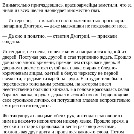
Внимательно приглядевшись, красноармейцы заметили, что за
ними из всех щелей наблюдает множество глаз.
— Интересно, — с какой-то настороженностью проговорил
напарник Дмитрия, — даже мальчишки не показывают носа.
— Да оно и понятно, — ответил Дмитрий, — приехали
солдаты.
Интендант, не спеша, сошел с коня и направился к одной из
дверей. Постучал раз, другой и стал терпеливо ждать. Прошло
довольно много времени, прежде чем открылась дверь. В
дверном проеме стоял сухой как палка старик с бледно-
коричневым лицом, одетый в белую черкеску не первой
свежести, с рядами газырей на груди. Его худое тело было
перехвачено тоненьким ремешком, на котором висел
неестественно большой кинжал. На голове красовалась белая
баранья шапка, в руках держал высокий посох. Гордо подняв
свое сухонькое личико, он потухшими глазами вопросительно
смотрел на интенданта.
Жестикулируя пальцами обеих рук, интендант заговорил с
ним на каком-то непонятном никому языке. Прошло время, а
русский и старик продолжали вести разговор жестами,
похлопывая друг друга и произнося какие-то слова. Потом