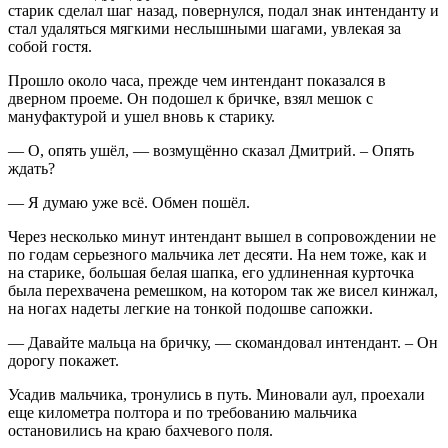
старик сделал шаг назад, повернулся, подал знак интенданту и
стал удаляться мягкими неслышными шагами, увлекая за
собой гостя.
Прошло около часа, прежде чем интендант показался в
дверном проеме. Он подошел к бричке, взял мешок с
мануфактурой и ушел вновь к старику.
— О, опять ушёл, — возмущённо сказал Дмитрий. – Опять
ждать?
— Я думаю уже всё. Обмен пошёл.
Через несколько минут интендант вышел в сопровождении не
по годам серьезного мальчика лет десяти. На нем тоже, как и
на старике, большая белая шапка, его удлиненная курточка
была перехвачена ремешком, на котором так же висел кинжал,
на ногах надеты легкие на тонкой подошве сапожки.
— Давайте мальца на бричку, — скомандовал интендант. – Он
дорогу покажет.
Усадив мальчика, тронулись в путь. Миновали аул, проехали
еще километра полтора и по требованию мальчика
остановились на краю бахчевого поля.