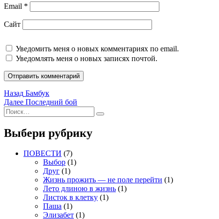
Email
*
Сайт
Уведомить меня о новых комментариях по email.
Уведомлять меня о новых записях почтой.
Навигация
Предыдущая
Назад
Бамбук
запись:
Следующая
Далее
Последний бой
по
Искать:
запись:
Поиск
записям
Выбери рубрику
ПОВЕСТИ
(7)
Выбор
(1)
Друг
(1)
Жизнь прожить — не поле перейти
(1)
Лето длиною в жизнь
(1)
Листок в клетку
(1)
Паша
(1)
Элизабет
(1)