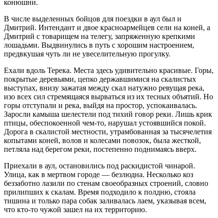
конюшни.
В числе выделенных бойцов для поездки в аул был и
Дмитрий. Интендант и двое красноармейцев сели на коней, а
Дмитрий с товарищем на телегу, запряженную крепкими
лошадьми. Выдвинулись в путь с хорошим настроением,
предвкушая чуть ли не увеселительную прогулку.
Ехали вдоль Терека. Места здесь удивительно красивые. Горы,
покрытые деревьями, цепко державшимися на скалистых
выступах, внизу зажатая между скал натужно ревущая река,
изо всех сил стремящаяся вырваться из их тесных объятий. Но
горы отступали и река, выйдя на простор, успокаивалась.
Заросли камыша шелестели под тихий говор реки. Лишь крик
птицы, обеспокоенной чем-то, нарушал устоявшийся покой.
Дорога в скалистой местности, утрамбованная за тысячелетия
копытами коней, волов и колесами повозок, была жесткой,
петляла над берегом реки, постепенно поднимаясь вверх.
Приехали в аул, остановились под раскидистой чинарой.
Улица, как в мертвом городе — безлюдна. Несколько коз
беззаботно лазили по стенам своеобразных строений, словно
прилипших к скалам. Время подходило к полдню, стояла
тишина и только пара собак заливалась лаем, указывая всем,
что кто-то чужой зашел на их территорию.