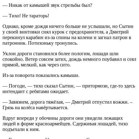
— Никак от камышей звук стрельбы был?
— Тихо! Не тараторь!
Однако, кроме дождя ничего больше не услышали, но Сытин
у своей винтовки снял курок с предохранителя, а Дмитрий
перекинул карабин из-за спины на колени и загнал патрон в
патронник. Потихоньку тронулись.
Уклон дороги становился более пологим, лошади шли
спокойно. Ветер совсем затих, дождь немного поубавил и сеял
прямой, мелкий, как через сито.
Из-за поворота показались камыши.
— Погоди, — тихо сказал Сытин, — притормози, где-то здесь
интендант с ребятами ожидает.
— Завязнем, дорога тяжёлая, — Дмитрий отпустил вожжи. –
Грязь на колёса навёртывается.
Вдруг впереди у обочины дороги они увидели лежащих
людей в форме красноармейцев. Сдерживая лошадей, тихо
подъехали к ним.