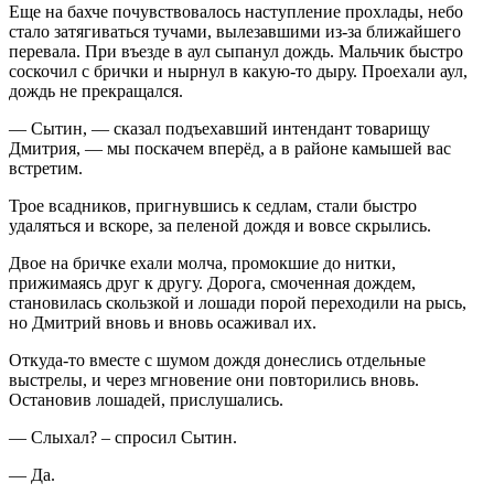
Еще на бахче почувствовалось наступление прохлады, небо
стало затягиваться тучами, вылезавшими из-за ближайшего
перевала. При въезде в аул сыпанул дождь. Мальчик быстро
соскочил с брички и нырнул в какую-то дыру. Проехали аул,
дождь не прекращался.
— Сытин, — сказал подъехавший интендант товарищу
Дмитрия, — мы поскачем вперёд, а в районе камышей вас
встретим.
Трое всадников, пригнувшись к седлам, стали быстро
удаляться и вскоре, за пеленой дождя и вовсе скрылись.
Двое на бричке ехали молча, промокшие до нитки,
прижимаясь друг к другу. Дорога, смоченная дождем,
становилась скользкой и лошади порой переходили на рысь,
но Дмитрий вновь и вновь осаживал их.
Откуда-то вместе с шумом дождя донеслись отдельные
выстрелы, и через мгновение они повторились вновь.
Остановив лошадей, прислушались.
— Слыхал? – спросил Сытин.
— Да.