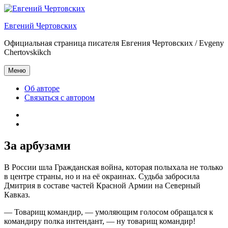
Перейти
к
Евгений Чертовских
содержимому
Официальная страница писателя Евгения Чертовских / Evgeny
Chertovskikch
Меню
Об авторе
Связаться с автором
Об
авторе
Связаться
с
автором
За арбузами
В России шла Гражданская война, которая полыхала не только
в центре страны, но и на её окраинах. Судьба забросила
Дмитрия в составе частей Красной Армии на Северный
Кавказ.
— Товарищ командир, — умоляющим голосом обращался к
командиру полка интендант, — ну товарищ командир!