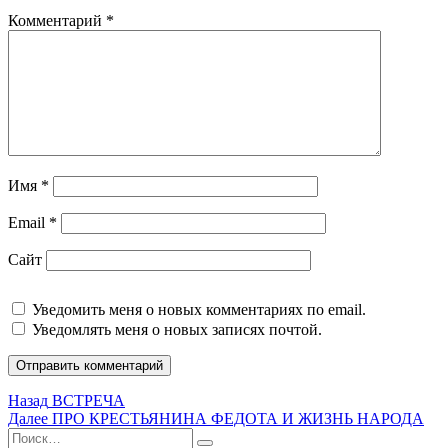
Комментарий
*
Имя
*
Email
*
Сайт
Уведомить меня о новых комментариях по email.
Уведомлять меня о новых записях почтой.
Навигация
Предыдущая
Назад
ВСТРЕЧА
запись:
Следующая
Далее
ПРО КРЕСТЬЯНИНА ФЕДОТА И ЖИЗНЬ НАРОДА
по
Искать:
запись: