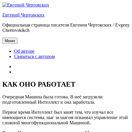
Перейти
к
Евгений Чертовских
содержимому
Официальная страница писателя Евгения Чертовских / Evgeny
Chertovskikch
Меню
Об авторе
Связаться с автором
Об
авторе
Связаться
с
автором
КАК ОНО РАБОТАЕТ
Очередная Машина была готова. В неё загрузили
подготовленный Интеллект и она заработала.
Первое время Интеллект был занят тем, что изучал все
имеющиеся системы, шаг за шагом осваивал управление этой
сложной многофункциональной Машиной.