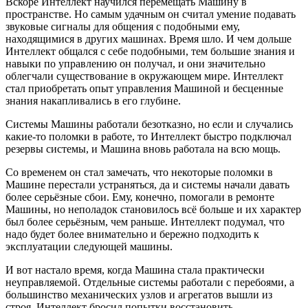
Вскоре Интеллект научился перемещать Машину в
пространстве. Но самым удачным он считал умение подавать
звуковые сигналы для общения с подобными ему,
находящимися в других машинах. Время шло. И чем дольше
Интеллект общался с себе подобными, тем большие знания и
навыки по управлению он получал, и они значительно
облегчали существование в окружающем мире. Интеллект
стал приобретать опыт управления Машиной и бесценные
знания накапливались в его глубине.
Системы Машины работали безотказно, но если и случались
какие-то поломки в работе, то Интеллект быстро подключал
резервы системы, и Машина вновь работала на всю мощь.
Со временем он стал замечать, что некоторые поломки в
Машине перестали устраняться, да и системы начали давать
более серьёзные сбои. Ему, конечно, помогали в ремонте
Машины, но неполадок становилось всё больше и их характер
был более серьёзным, чем раньше. Интеллект подумал, что
надо будет более внимательно и бережно подходить к
эксплуатации следующей машины.
И вот настало время, когда Машина стала практически
неуправляемой. Отдельные системы работали с перебоями, а
большинство механических узлов и агрегатов вышли из
строя. Интеллект бросил попытки восстановить