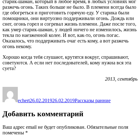
старик-шаман, который в любое время, в любых условиях мог
разжечь огонь. Таких больше не было. В племени всегда было
где обогреться и приготовить горячую еду. У старика были
помощники, они виртуозно поддерживали огонь. Дождь или
снег, огонь горел и согревал жизнь племени. Даже после того,
как умер старик-шаман, у людей ничего не изменилось, жизнь
текла по наезженной колее. И вот, как-то, огонь погас.
Оказалось, что поддерживать очаг есть кому, а вот разжечь
огонь некому.
Хорошо когда тебя слушают, крутятся вокруг, спрашивают,
советуются. А если нет последователей, кому нужна вся эта
суета?
2013, сентябрь
Автор
Опубликовано
Рубрики
echert
26.02.2019
26.02.2019
Рассказы ранние
Добавить комментарий
Ваш адрес email не будет опубликован.
Обязательные поля
помечены
*