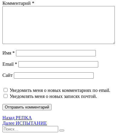
Комментарий
*
Имя
*
Email
*
Сайт
Уведомить меня о новых комментариях по email.
Уведомлять меня о новых записях почтой.
Навигация
Предыдущая
Назад
РЕПКА
запись:
Следующая
Далее
ИСПЫТАНИЕ
по
Искать:
запись:
Поиск
записям