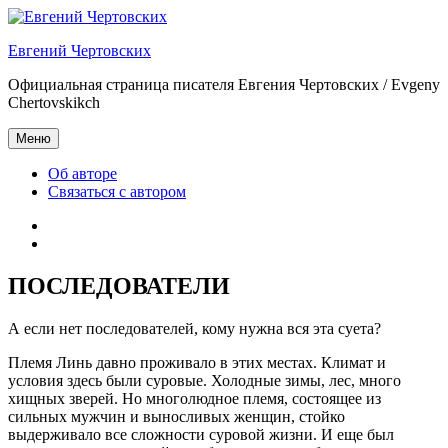
Перейти
к
Евгений Чертовских
содержимому
Официальная страница писателя Евгения Чертовских / Evgeny
Chertovskikch
Меню
Об авторе
Связаться с автором
Об
авторе
Связаться
с
автором
ПОСЛЕДОВАТЕЛИ
А если нет последователей, кому нужна вся эта суета?
Племя Линь давно проживало в этих местах. Климат и
условия здесь были суровые. Холодные зимы, лес, много
хищных зверей. Но многолюдное племя, состоящее из
сильных мужчин и выносливых женщин, стойко
выдерживало все сложности суровой жизни. И еще был