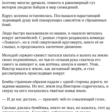
поэтому многие дремали, темнота и равномерный гул
моторов уводили бойцов в мир сновидений.
Вдруг, колонна остановилась. Послышался нарастающий
леденящий душу вой пикирующих самолётов и сброшенных
бомб.
Люди быстро выскакивали из машин, и ошалело метались
вокруг автомобилей. С разных сторон раздавалась команда:
«Ложись!», но в этой смертельной круговерти, никто её не
слышал, и продолжалось хаотичное движение.
Молодой сержант-связист пытался хватать и валить на землю
своих подчинённых, но чья-то сильная рука схватила его
самого за шиворот и, как котёнка, кинула в кювет. Упав,
Виктор вжался в землю, как загнанный зверёк, и стал
рассматривать происходящее вокруг.
Бомбы странным образом падали с одной стороны дороги, не
задевая машины. Но вот, земля под Виктором содрогнулась, и
сверху на него посыпались тяжёлые комья земли.
— И до нас достало, — произнёс чей-то сожалеющий голос.
Сколько длилась бомбёжка, никто не знал, но казалось, этот ад