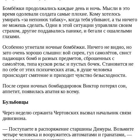
Бомбёжки продолжались каждые день и ночь. Мысли в это
время одолевали солдата самые плохие. Кому хотелось
умирать «за непонюх табаку», когда тебя убивают, а ты ничего
не можешь сделать. Одни в этой ситуации управляли своим
страхом, другие поддавались панике, и бегали с ошалелыми
глазами.
Особенно угнетали ночные бомбёжки. Ничего не видно, но
зато очень хорошо слышно: вой сирен, гул самолётов, свист
падающих бомб и разных предметов, сброшенных с
самолётов, типа кусков рельс и пустых бочек. Становится не
по себе от этих психических атак, в душе человека
происходит смятение и приходит чувство безысходности.
После серии ночных бомбардировок Виктор потерял сон,
аппетит, появилась апатия ко всему.
Бульбовцы
Через неделю сержанта Чертовских вызвал начальник связи
дивизиона.
— Поступаете в распоряжение старшины Димуры. Возьмите
четыре человека и вооружитесь автоматами и гранатами, —