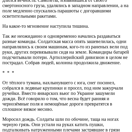
длился вечность. Самолёты, избавившись от своего
смертоносного груза, удалялись в западном направлении, а на
поле медленно спускались парашюты с догоравшими
осветительными ракетами.
На какое-то мгновение наступила тишина.
Так же неожиданно и одновременно начались раздаваться
разные команды. Солдатская масса опять зашевелилась, одни
направлялись к своим машинам, кого-то из раненых вели под
руки, других перевязывали сидя на земле. Командиры батарей
подсчитывали потери. Артиллерийский дивизион в целом не
пострадал. Собрав людей, колонна продолжила движение.
* * *
От тёплого тумана, нахлынувшего с юга, снег посинел,
собрался в ледяные крупинки и просел, под ним зажурчали
ручейки. Вместо январских вьюг по Украине зашумели
дожди. Всё говорило о том, что весна будет ранняя и
чернозёмные поля и немощёные дороги превратятся в
сплошное вязкое месиво.
Моросил дождь. Солдаты шли по обочине, таща на ногах
черную грязь. Они устали на руках катить пушки,
подталкивать натруженными плечами застрявшие в грязи