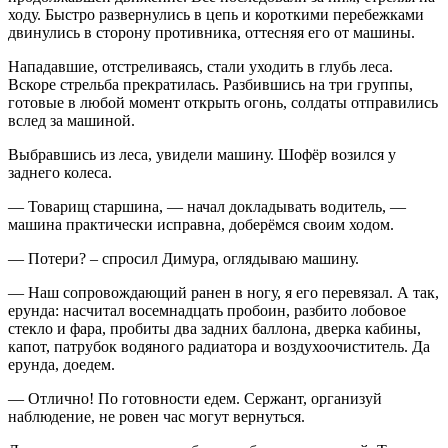
ходу. Быстро развернулись в цепь и короткими перебежками
двинулись в сторону противника, оттесняя его от машины.
Нападавшие, отстреливаясь, стали уходить в глубь леса.
Вскоре стрельба прекратилась. Разбившись на три группы,
готовые в любой момент открыть огонь, солдаты отправились
вслед за машиной.
Выбравшись из леса, увидели машину. Шофёр возился у
заднего колеса.
— Товарищ старшина, — начал докладывать водитель, —
машина практически исправна, доберёмся своим ходом.
— Потери? – спросил Димура, оглядываю машину.
— Наш сопровождающий ранен в ногу, я его перевязал. А так,
ерунда: насчитал восемнадцать пробоин, разбито лобовое
стекло и фара, пробиты два задних баллона, дверка кабины,
капот, патрубок водяного радиатора и воздухоочиститель. Да
ерунда, доедем.
— Отлично! По готовности едем. Сержант, организуй
наблюдение, не ровен час могут вернуться.