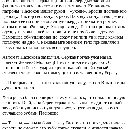
обороняющихся. Сержант длинной очередью заставил
фашистов залечь, но его автомат замолчал. Кончились
патроны. Пасюков машет рукой – «уходи». Бросив последнюю
гранату, Виктор скользнул к реке. На ходу скинул телогрейку,
положил её на приготовленную жердь, прихватил ремнём
автомат и вошёл в воду. Холодная вода быстро прошла сквозь
одежду и сковала всё тело так, что нельзя было вздохнуть.
Намокшее обмундирование, сразу прилипнув к телу, камнем
потянуло на дно. С каждым мгновением тело прибавляло в
весе, плыть становилось всё трудней.
Автомат Пасюкова замолчал. Сержант оглянулся назад.
Плывёт Женька! Молодец! Немцы пока не стреляют. С
восточного берега ударил крупнокалиберный пулемёт,
стреляли через головы плывущих по оставленному берегу.
— Прикрывают, — хлебая холодную воду, сказал Виктор и на
душе потеплело.
Хотя речка была неширокая, ему казалось, что плыл он целую
вечность. Выйдя на берег, сержант услышал сзади странный
звук, обернувшись он увидел выходящего из воды, громко
стучащего зубами Пасюкова.
— Ттттты, — начал было фразу Виктор, но понял, что ничего
сказать не сможет, его зубы также стучали, а челюсти начало