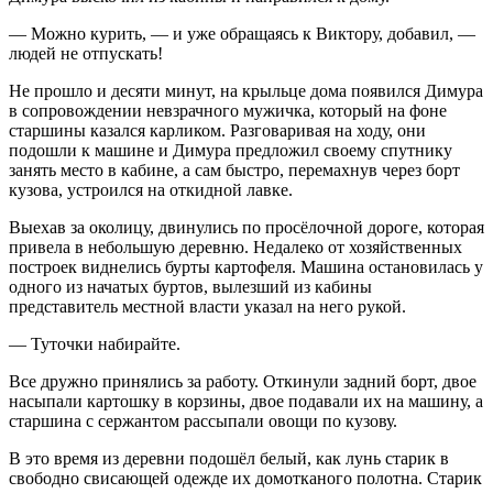
— Можно курить, — и уже обращаясь к Виктору, добавил, —
людей не отпускать!
Не прошло и десяти минут, на крыльце дома появился Димура
в сопровождении невзрачного мужичка, который на фоне
старшины казался карликом. Разговаривая на ходу, они
подошли к машине и Димура предложил своему спутнику
занять место в кабине, а сам быстро, перемахнув через борт
кузова, устроился на откидной лавке.
Выехав за околицу, двинулись по просёлочной дороге, которая
привела в небольшую деревню. Недалеко от хозяйственных
построек виднелись бурты картофеля. Машина остановилась у
одного из начатых буртов, вылезший из кабины
представитель местной власти указал на него рукой.
— Туточки набирайте.
Все дружно принялись за работу. Откинули задний борт, двое
насыпали картошку в корзины, двое подавали их на машину, а
старшина с сержантом рассыпали овощи по кузову.
В это время из деревни подошёл белый, как лунь старик в
свободно свисающей одежде их домотканого полотна. Старик