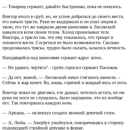
— Товарищ сержант, давайте быстренько, пока не началось.
Виктор вполз в сруб, но, не успев добраться до своего места,
его начало трясти. Руки не выдержали и он упал лицом в
хвою, его тут же накрыли двумя шинелями и Лисовский
навалился всем своим телом. Холод пронизывал тело
Виктора, а трясло так, что ему показалось, что трещат и
лопаются кости. Согреться не было возможности. Сколько
продолжалась тряска, трудно было сказать, казалось вечность.
Находящийся под шинелями сержант вдруг затих.
— Не удавил, чертяга? – грубо спросил сержант Пасюков.
— Да нет, живой, — Лисовский начал стягивать шинели. –
Сейчас в жар кинет. Во, вишь, горячий и мокрый весь от пота.
Виктор лежал не двигаясь, еле дышал, хотелось встать, но ни
руки ни ноги не слушались, было ощущение, что их вообще
нет. Так повторялось каждую ночь.
— Аркаша, — окликнул солдата звонкий девичий голос.
— А, Люба, — Авербух улыбнулся, поворачиваясь в сторону
подошедшей стройной девушке в форме.