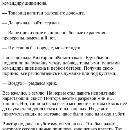
командиру дивизиона.
— Товарищ капитан разрешите доложить!
— Да, докладывайте сержант.
— Ваше приказание выполнено, боевые охранения
проверены, замечаний нет.
— Ну, если всё в порядке, можете идти.
После доклада Виктор пошёл завтракать. Еду обычно
подвозили на лужайку между наблюдательными пунктами
командира дивизиона и первой батареи. Получив свою
порцию, все располагались на лужайке или под кустами.
— Воздух! – раздался крик.
Все вжались в землю. На нервы стал давить неприятный
нарастающий свист. Полтора десятка разрывов мин и…
тишина. Нет, тишина была всего мгновение, потом сквозь неё
до слуха стали доноситься стоны раненых. Из девяти
присутствующих на завтраке, двое были ранены и один убит.
Виктор подошёл к убитому, он узнал его. Это был радист,
которому сегодня ночью пришлось хорошенько врезать. Тот