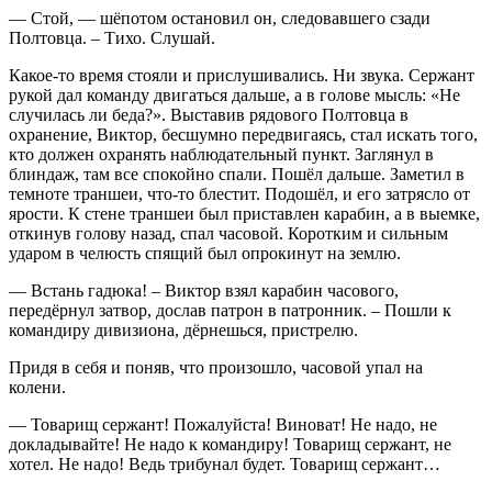
— Стой, — шёпотом остановил он, следовавшего сзади
Полтовца. – Тихо. Слушай.
Какое-то время стояли и прислушивались. Ни звука. Сержант
рукой дал команду двигаться дальше, а в голове мысль: «Не
случилась ли беда?». Выставив рядового Полтовца в
охранение, Виктор, бесшумно передвигаясь, стал искать того,
кто должен охранять наблюдательный пункт. Заглянул в
блиндаж, там все спокойно спали. Пошёл дальше. Заметил в
темноте траншеи, что-то блестит. Подошёл, и его затрясло от
ярости. К стене траншеи был приставлен карабин, а в выемке,
откинув голову назад, спал часовой. Коротким и сильным
ударом в челюсть спящий был опрокинут на землю.
— Встань гадюка! – Виктор взял карабин часового,
передёрнул затвор, дослав патрон в патронник. – Пошли к
командиру дивизиона, дёрнешься, пристрелю.
Придя в себя и поняв, что произошло, часовой упал на
колени.
— Товарищ сержант! Пожалуйста! Виноват! Не надо, не
докладывайте! Не надо к командиру! Товарищ сержант, не
хотел. Не надо! Ведь трибунал будет. Товарищ сержант…