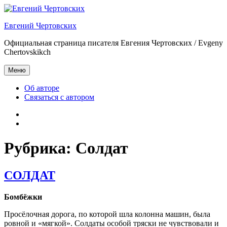
Перейти
к
Евгений Чертовских
содержимому
Официальная страница писателя Евгения Чертовских / Evgeny
Chertovskikch
Меню
Об авторе
Связаться с автором
Об
авторе
Связаться
с
автором
Рубрика:
Солдат
СОЛДАТ
Бомбёжки
Просёлочная дорога, по которой шла колонна машин, была
ровной и «мягкой». Солдаты особой тряски не чувствовали и