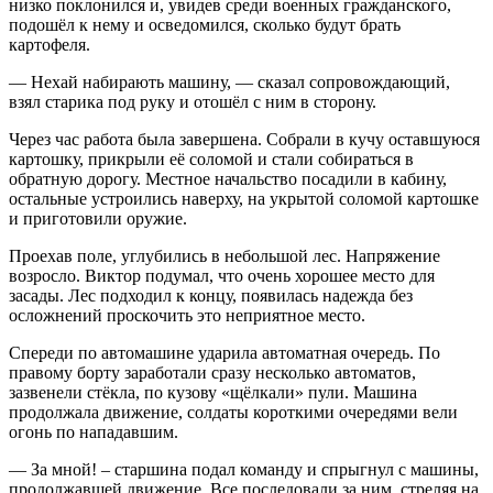
низко поклонился и, увидев среди военных гражданского,
подошёл к нему и осведомился, сколько будут брать
картофеля.
— Нехай набирають машину, — сказал сопровождающий,
взял старика под руку и отошёл с ним в сторону.
Через час работа была завершена. Собрали в кучу оставшуюся
картошку, прикрыли её соломой и стали собираться в
обратную дорогу. Местное начальство посадили в кабину,
остальные устроились наверху, на укрытой соломой картошке
и приготовили оружие.
Проехав поле, углубились в небольшой лес. Напряжение
возросло. Виктор подумал, что очень хорошее место для
засады. Лес подходил к концу, появилась надежда без
осложнений проскочить это неприятное место.
Спереди по автомашине ударила автоматная очередь. По
правому борту заработали сразу несколько автоматов,
зазвенели стёкла, по кузову «щёлкали» пули. Машина
продолжала движение, солдаты короткими очередями вели
огонь по нападавшим.
— За мной! – старшина подал команду и спрыгнул с машины,
продолжавшей движение. Все последовали за ним, стреляя на