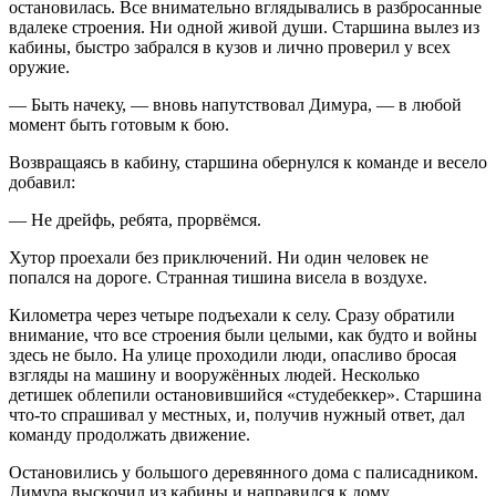
остановилась. Все внимательно вглядывались в разбросанные
вдалеке строения. Ни одной живой души. Старшина вылез из
кабины, быстро забрался в кузов и лично проверил у всех
оружие.
— Быть начеку, — вновь напутствовал Димура, — в любой
момент быть готовым к бою.
Возвращаясь в кабину, старшина обернулся к команде и весело
добавил:
— Не дрейфь, ребята, прорвёмся.
Хутор проехали без приключений. Ни один человек не
попался на дороге. Странная тишина висела в воздухе.
Километра через четыре подъехали к селу. Сразу обратили
внимание, что все строения были целыми, как будто и войны
здесь не было. На улице проходили люди, опасливо бросая
взгляды на машину и вооружённых людей. Несколько
детишек облепили остановившийся «студебеккер». Старшина
что-то спрашивал у местных, и, получив нужный ответ, дал
команду продолжать движение.
Остановились у большого деревянного дома с палисадником.
Димура выскочил из кабины и направился к дому.