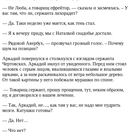
— Не Люба, а товарищ ефрейтор, — сказала и засмеялась. – У
вас там, что ли, сержанта лихорадит?
— Да. Таки неделю уже мается, как тень стал.
— Я к вечеру приду, мы с Наталкой снадобье достали.
— Рядовой Авербух, — прозвучал грозный голос. – Почему
шум на позиции?
Аркадий повернулся и столкнулся с взглядом сержанта
Чертовских. Аркадий икнул от увиденного. Перед ним стоял
человек с серым лицом, ввалившимися глазами и впалыми
щеками, а за ним раскачивалось от ветра небольшое дерево.
От такой картины у него побежали мурашки по спине.
— Товарищ сержант, прошу прощения, тут, неким образом,
ну, я договорился о вашем лечении.
— Так, Аркадий, не…, как там у вас, не надо мне пудрить
мозги. Катушки готовы?
— Да. Нет…
— Что нет?