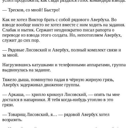
успел продолжить, как сзади раздался голос командира взвода.
— Тресков, со мной! Быстро!
Как не хотел Виктор брать с собой рядового Авербуха. Во
взводе вообще никто не хотел вместе с ним ходить на задания.
Слабак и нытик. Сержант неоднократно писал рапорта о
переводе из взвода этого солдата. Но, непотопляем Авербух,
служит до сих пор.
— Рядовые Лисовский и Авербух, полный комплект связи и
за мной.
Нагрузившись катушками и телефонными аппаратами, группа
выдвинулась на задание.
Тяжело дыша, поминутно падая в чёрную жирную грязь,
Авербух задерживал движение группы.
— Аркаша, — хрипло крикнул Лисовский, — опять ты мне
достался в напарники. Я тебя когда-нибудь утоплю в это
грязи.
— Товарищ Лисовский, я… — рядовой Авербух хотел
возразить.