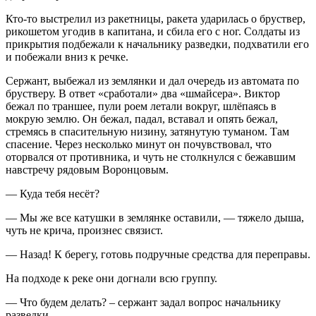
Кто-то выстрелил из ракетницы, ракета ударилась о бруствер,
рикошетом угодив в капитана, и сбила его с ног. Солдаты из
прикрытия подбежали к начальнику разведки, подхватили его
и побежали вниз к речке.
Сержант, выбежал из землянки и дал очередь из автомата по
брустверу. В ответ «сработали» два «шмайсера». Виктор
бежал по траншее, пули роем летали вокруг, шлёпаясь в
мокрую землю. Он бежал, падал, вставал и опять бежал,
стремясь в спасительную низину, затянутую туманом. Там
спасение. Через несколько минут он почувствовал, что
оторвался от противника, и чуть не столкнулся с бежавшим
навстречу рядовым Воронцовым.
— Куда тебя несёт?
— Мы же все катушки в землянке оставили, — тяжело дыша,
чуть не крича, произнес связист.
— Назад! К берегу, готовь подручные средства для переправы.
На подходе к реке они догнали всю группу.
— Что будем делать? – сержант задал вопрос начальнику
разведки.