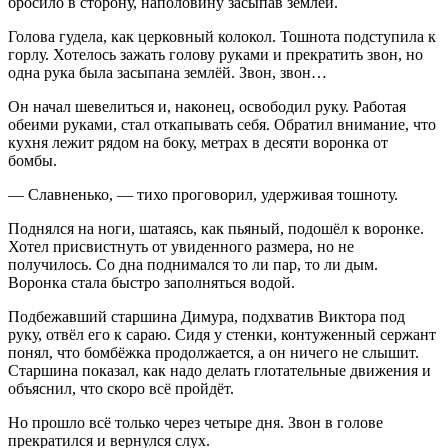
бросило в сторону, наполовину засыпав землёй.
Голова гудела, как церковный колокол. Тошнота подступила к
горлу. Хотелось зажать голову руками и прекратить звон, но
одна рука была засыпана землёй. Звон, звон…
Он начал шевелиться и, наконец, освободил руку. Работая
обеими руками, стал откапывать себя. Обратил внимание, что
кухня лежит рядом на боку, метрах в десяти воронка от
бомбы.
— Славненько, — тихо проговорил, удерживая тошноту.
Поднялся на ноги, шатаясь, как пьяный, подошёл к воронке.
Хотел присвистнуть от увиденного размера, но не
получилось. Со дна поднимался то ли пар, то ли дым.
Воронка стала быстро заполняться водой.
Подбежавший старшина Димура, подхватив Виктора под
руку, отвёл его к сараю. Сидя у стенки, контуженный сержант
понял, что бомбёжка продолжается, а он ничего не слышит.
Старшина показал, как надо делать глотательные движения и
объяснил, что скоро всё пройдёт.
Но прошло всё только через четыре дня. Звон в голове
прекратился и вернулся слух.