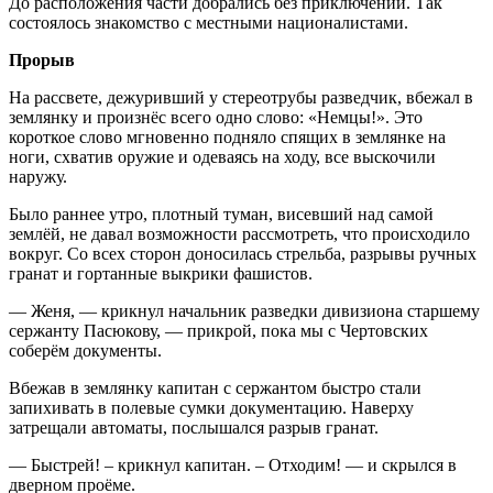
До расположения части добрались без приключений. Так
состоялось знакомство с местными националистами.
Прорыв
На рассвете, дежуривший у стереотрубы разведчик, вбежал в
землянку и произнёс всего одно слово: «Немцы!». Это
короткое слово мгновенно подняло спящих в землянке на
ноги, схватив оружие и одеваясь на ходу, все выскочили
наружу.
Было раннее утро, плотный туман, висевший над самой
землёй, не давал возможности рассмотреть, что происходило
вокруг. Со всех сторон доносилась стрельба, разрывы ручных
гранат и гортанные выкрики фашистов.
— Женя, — крикнул начальник разведки дивизиона старшему
сержанту Пасюкову, — прикрой, пока мы с Чертовских
соберём документы.
Вбежав в землянку капитан с сержантом быстро стали
запихивать в полевые сумки документацию. Наверху
затрещали автоматы, послышался разрыв гранат.
— Быстрей! – крикнул капитан. – Отходим! — и скрылся в
дверном проёме.