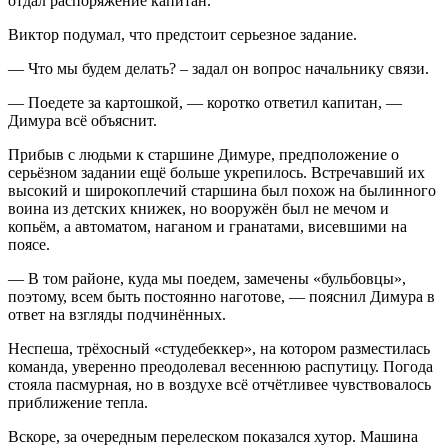
отдал распоряжение капитан.
Виктор подумал, что предстоит серьезное задание.
— Что мы будем делать? – задал он вопрос начальнику связи.
— Поедете за картошкой, — коротко ответил капитан, —
Димура всё объяснит.
Прибыв с людьми к старшине Димуре, предположение о
серьёзном задании ещё больше укрепилось. Встречавший их
высокий и широкоплечий старшина был похож на былинного
воина из детских книжек, но вооружён был не мечом и
копьём, а автоматом, наганом и гранатами, висевшими на
поясе.
— В том районе, куда мы поедем, замечены «бульбовцы»,
поэтому, всем быть постоянно наготове, — пояснил Димура в
ответ на взгляды подчинённых.
Неспеша, трёхосный «студебеккер», на котором разместилась
команда, уверенно преодолевал весеннюю распутицу. Погода
стояла пасмурная, но в воздухе всё отчётливее чувствовалось
приближение тепла.
Вскоре, за очередным перелеском показался хутор. Машина