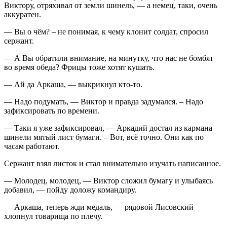
Виктору, отряхивал от земли шинель, — а немец, таки, очень
аккуратен.
— Вы о чём? – не понимая, к чему клонит солдат, спросил
сержант.
— А Вы обратили внимание, на минутку, что нас не бомбят
во время обеда? Фрицы тоже хотят кушать.
— Ай да Аркаша, — выкрикнул кто-то.
— Надо подумать, — Виктор и правда задумался. – Надо
зафиксировать по времени.
— Таки я уже зафиксировал, — Аркадий достал из кармана
шинели мятый лист бумаги. – Вот, всё точно. Они как по
часам работают.
Сержант взял листок и стал внимательно изучать написанное.
— Молодец, молодец, — Виктор сложил бумагу и улыбаясь
добавил, — пойду доложу командиру.
— Аркаша, теперь жди медаль, — рядовой Лисовский
хлопнул товарища по плечу.