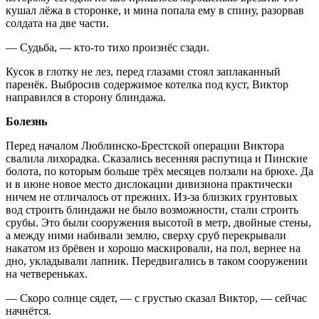
кушал лёжа в сторонке, и мина попала ему в спину, разорвав
солдата на две части.
— Судьба, — кто-то тихо произнёс сзади.
Кусок в глотку не лез, перед глазами стоял заплаканный
паренёк. Выбросив содержимое котелка под куст, Виктор
направился в сторону блиндажа.
Болезнь
Перед началом Люблинско-Брестской операции Виктора
свалила лихорадка. Сказались весенняя распутица и Пинские
болота, по которым больше трёх месяцев ползали на брюхе. Да
и в июне новое место дислокации дивизиона практически
ничем не отличалось от прежних. Из-за близких грунтовых
вод строить блиндажи не было возможности, стали строить
срубы. Это были сооружения высотой в метр, двойные стены,
а между ними набивали землю, сверху сруб перекрывали
накатом из брёвен и хорошо маскировали, на пол, вернее на
дно, укладывали лапник. Передвигались в таком сооружении
на четвереньках.
— Скоро солнце сядет, — с грустью сказал Виктор, — сейчас
начнётся.