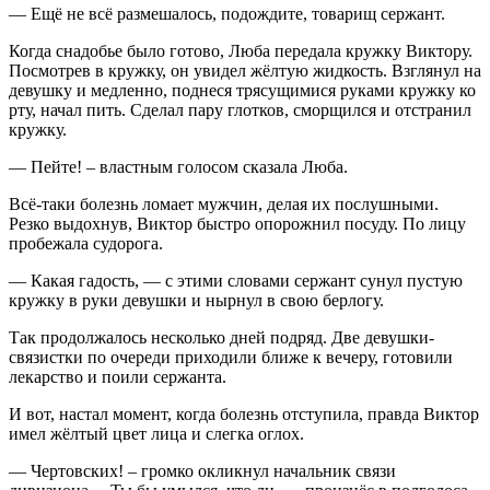
— Ещё не всё размешалось, подождите, товарищ сержант.
Когда снадобье было готово, Люба передала кружку Виктору.
Посмотрев в кружку, он увидел жёлтую жидкость. Взглянул на
девушку и медленно, поднеся трясущимися руками кружку ко
рту, начал пить. Сделал пару глотков, сморщился и отстранил
кружку.
— Пейте! – властным голосом сказала Люба.
Всё-таки болезнь ломает мужчин, делая их послушными.
Резко выдохнув, Виктор быстро опорожнил посуду. По лицу
пробежала судорога.
— Какая гадость, — с этими словами сержант сунул пустую
кружку в руки девушки и нырнул в свою берлогу.
Так продолжалось несколько дней подряд. Две девушки-
связистки по очереди приходили ближе к вечеру, готовили
лекарство и поили сержанта.
И вот, настал момент, когда болезнь отступила, правда Виктор
имел жёлтый цвет лица и слегка оглох.
— Чертовских! – громко окликнул начальник связи