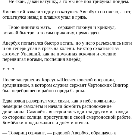
— Не якай, давай катушку, а то мы все под трибунал пойдём.
Лисовский взвалил одну из катушек Авербуха на плечо, а тот,
отшатнулся назад и плашмя упал в грязь.
— Твою дивизию мать, — сержант плюнул и крикнул, —
вставай быстро, а то сам прикончу, прямо здесь.
Авербух попытался быстро встать, но у него разъехались ноги
и он теперь упал в грязь на колени. Виктор схватился за
автомат. Упавший, как на пружинах вскочил и смешно
передвигая ногами, поспешил вперёд.
* * *
После завершения Корсунь-Шевченковской операции,
артдивизион, в котором служил сержант Чертовских Виктор,
был переброшен в район города Сарны.
Едва взвод развернул узел связи, как в небе появились
немецкие самолёты и начали бомбить расположение
дивизиона. Самолёты выстроились один за другим и, заходя
со стороны солнца, приступили к своей смертоносной работе.
Бомбёжки продолжались и днём и ночью.
— Товарищ сержант, — рядовой Авербух, обращаясь к