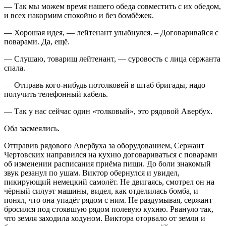
— Так мы можем время нашего обеда совместить с их обедом,
и всех накормим спокойно и без бомбёжек.
— Хорошая идея, — лейтенант улыбнулся. – Договаривайся с
поварами. Да, ещё.
— Слушаю, товарищ лейтенант, — суровость с лица сержанта
спала.
— Отправь кого-нибудь потолковей в штаб бригады, надо
получить телефонный кабель.
— Так у нас сейчас один «толковый», это рядовой Авербух.
Оба засмеялись.
Отправив рядового Авербуха за оборудованием, Сержант
Чертовских направился на кухню договариваться с поварами
об изменении расписания приёма пищи. До боли знакомый
звук резанул по ушам. Виктор обернулся и увидел,
пикирующий немецкий самолёт. Не двигаясь, смотрел он на
чёрный силуэт машины, видел, как отделилась бомба, и
понял, что она упадёт рядом с ним. Не раздумывая, сержант
бросился под стоявшую рядом полевую кухню. Рвануло так,
что земля заходила ходуном. Виктора оторвало от земли и