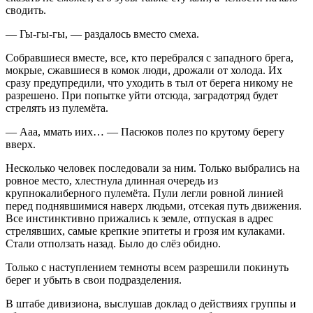
сводить.
— Гы-гы-гы, — раздалось вместо смеха.
Собравшиеся вместе, все, кто перебрался с западного брега,
мокрые, сжавшиеся в комок люди, дрожали от холода. Их
сразу предупредили, что уходить в тыл от берега никому не
разрешено. При попытке уйти отсюда, заградотряд будет
стрелять из пулемёта.
— Ааа, ммать иих… — Пасюков полез по крутому берегу
вверх.
Несколько человек последовали за ним. Только выбрались на
ровное место, хлестнула длинная очередь из
крупнокалиберного пулемёта. Пули легли ровной линией
перед поднявшимися наверх людьми, отсекая путь движения.
Все инстинктивно прижались к земле, отпуская в адрес
стрелявших, самые крепкие эпитеты и грозя им кулаками.
Стали отползать назад. Было до слёз обидно.
Только с наступлением темноты всем разрешили покинуть
берег и убыть в свои подразделения.
В штабе дивизиона, выслушав доклад о действиях группы и