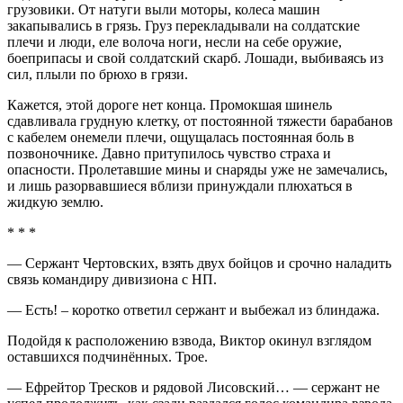
грузовики. От натуги выли моторы, колеса машин
закапывались в грязь. Груз перекладывали на солдатские
плечи и люди, еле волоча ноги, несли на себе оружие,
боеприпасы и свой солдатский скарб. Лошади, выбиваясь из
сил, плыли по брюхо в грязи.
Кажется, этой дороге нет конца. Промокшая шинель
сдавливала грудную клетку, от постоянной тяжести барабанов
с кабелем онемели плечи, ощущалась постоянная боль в
позвоночнике. Давно притупилось чувство страха и
опасности. Пролетавшие мины и снаряды уже не замечались,
и лишь разорвавшиеся вблизи принуждали плюхаться в
жидкую землю.
* * *
— Сержант Чертовских, взять двух бойцов и срочно наладить
связь командиру дивизиона с НП.
— Есть! – коротко ответил сержант и выбежал из блиндажа.
Подойдя к расположению взвода, Виктор окинул взглядом
оставшихся подчинённых. Трое.
— Ефрейтор Тресков и рядовой Лисовский… — сержант не