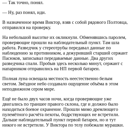
— Так точно, понял.
— Ну, раз понял, иди.
В назначенное время Виктор, взяв с собой рядового Полтовца,
отправился на проверку.
На небольшой высотке их окликнули. Обменявшись паролем,
проверяющие прошли на наблюдательный пункт. Там шла
работа. Разведчик у стереотрубы передавал данные по
наблюдению за противником, а дежуривший старший сержант
Пасюков, записывал передаваемые данные. Два других
разведчика спали. Пробыв здесь несколько минут, сержант с
напарником отправились на НП первой батареи.
Полная луна освещала местность неестественно белым
светом. Звёздное небо создавало ощущение объёма в этом
неподвижном сером мире.
Ещё не было двух часов ночи, когда проверяющие уже
двигались по траншее правого склона, где и должно было
находиться боевое охранение. Прошли мимо дремлющего
пулемётного расчёта пехоты, бодрствующих не встретили.
Дальше наблюдательный пункт первой батареи, но и тут
никого не встретили. У Виктора по телу побежали мурашки.