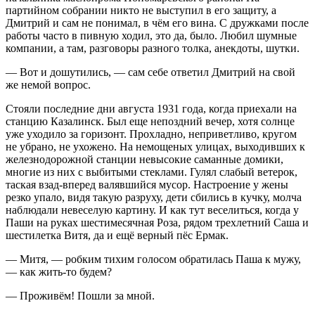
партийном собрании никто не выступил в его защиту, а
Дмитрий и сам не понимал, в чём его вина. С дружками после
работы часто в пивную ходил, это да, было. Любил шумные
компании, а там, разговоры разного толка, анекдоты, шутки.
— Вот и дошутились, — сам себе ответил Дмитрий на свой
же немой вопрос.
Стояли последние дни августа 1931 года, когда приехали на
станцию Казалинск. Был еще непоздний вечер, хотя солнце
уже уходило за горизонт. Прохладно, неприветливо, кругом
не убрано, не ухожено. На немощеных улицах, выходивших к
железнодорожной станции невысокие саманные домики,
многие из них с выбитыми стеклами. Гулял слабый ветерок,
таская взад-вперед валявшийся мусор. Настроение у жены
резко упало, видя такую разруху, дети сбились в кучку, молча
наблюдали невеселую картину. И как тут веселиться, когда у
Паши на руках шестимесячная Роза, рядом трехлетний Саша и
шестилетка Витя, да и ещё верный пёс Ермак.
— Митя, — робким тихим голосом обратилась Паша к мужу,
— как жить-то будем?
— Проживём! Пошли за мной.