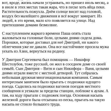
вот, вроде, жизнь начали устраивать, но пришел июль месяц, а
в июле в этих местах такая жара, что в песке хоть яйца пеки.
Растительность пожухла. Днём солнце висит над головой,
воздух без малейшего движения и всё вокруг замирает. Из
людей, в это время, мало кто появляется на улице. Над
притихшими домами безмолвие.
С наступлением жаркого времени Паша опять стала
жаловаться на головные боли, целыми днями сидела дома.
Порошки, которые доставал для неё Дмитрий, ни какого
облегчения уже не давали. Она все настойчивее просила мужа
уехать из Азии, вернуться на родину.
У Дмитрия Сергеевича был помощник — Никифор
Шестозубов, тоже русский, он жил в соседнем доме со своей
семьёй. Сын Дмитрия – Витя и сын Никифора – Ваня, целыми
днями играли вместе с местной детворой. Тут собралась
небольшая дружная многонациональная компания. Самым
интересным занятием было прыгать с подножки идущего
поезда. Садились на подножки вагонов поездов местного
сообщения и уезжали за пределы станции, поближе к аулам. А
там, на ходу прыгали с подножек поезда. Основная насыпь
железной дороги была отсыпана из песка, прыгать на такую
насыпь не стоило большого труда.