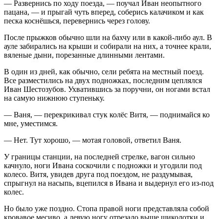
— Развернись по ходу поезда, — поучал Иван неопытного
пацана, — и прыгай чуть вперед, соберись калачиком и как
песка коснёшься, перевернись через голову.
После прыжков обычно шли на бахчу или в какой-либо аул. В
ауле забирались на крыши и собирали на них, а точнее крали,
вяленые дыни, порезанные длинными лентами.
В один из дней, как обычно, сели ребята на местный поезд.
Все разместились на двух подножках, последним цеплялся
Иван Шестозубов. Ухватившись за поручни, он ногами встал
на самую нижнюю ступеньку.
— Ваня, — перекрикивал стук колёс Витя, — поднимайся ко
мне, уместимся.
— Нет. Тут хорошо, — мотая головой, ответил Ваня.
У границы станции, на последней стрелке, вагон сильно
качнуло, ноги Ивана соскочили с подножки и угодили под
колесо. Витя, увидев друга под поездом, не раздумывая,
спрыгнул на насыпь, вцепился в Ивана и выдернул его из-под
колес.
Но было уже поздно. Стопа правой ноги представляла собой
кровавое месиво, а левую ногу отрезало выше щиколотки и