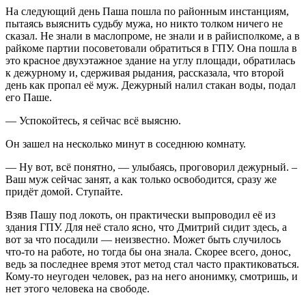
На следующий день Паша пошла по районным инстанциям,
пытаясь выяснить судьбу мужа, но никто толком ничего не
сказал. Не знали в маслопроме, не знали и в райисполкоме, а в
райкоме партии посоветовали обратиться в ГПУ. Она пошла в
это красное двухэтажное здание на углу площади, обратилась
к дежурному и, сдерживая рыдания, рассказала, что второй
день как пропал её муж. Дежурный налил стакан воды, подал
его Паше.
— Успокойтесь, я сейчас всё выясню.
Он зашел на несколько минут в соседнюю комнату.
— Ну вот, всё понятно, — улыбаясь, проговорил дежурный. –
Ваш муж сейчас занят, а как только освободится, сразу же
придёт домой. Ступайте.
Взяв Пашу под локоть, он практически выпроводил её из
здания ГПУ. Для неё стало ясно, что Дмитрий сидит здесь, а
вот за что посадили — неизвестно. Может быть случилось
что-то на работе, но тогда бы она знала. Скорее всего, донос,
ведь за последнее время этот метод стал часто практиковаться.
Кому-то неугоден человек, раз на него анонимку, смотришь, и
нет этого человека на свободе.