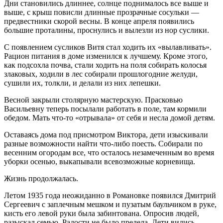
Дни становились длиннее, солнце поднималось все выше и
выше, с крыш повисли длинные прозрачные сосульки —
предвестники скорой весны. В конце апреля появились
большие проталины, проснулись и вылезли из нор суслики.
С появлением сусликов Витя стал ходить их «вылавливать».
Рацион питания в доме изменился к лучшему. Кроме этого,
как подсохла почва, стали ходить на поля собирать колосья
злаковых, ходили в лес собирали прошлогодние желуди,
сушили их, толкли, и делали из них лепешки.
Весной закрыли столярную мастерскую. Прасковью
Васильевну теперь посылали работать в поле, там кормили
обедом. Мать что-то «отрывала» от себя и несла домой детям.
Оставаясь дома под присмотром Виктора, дети изыскивали
разные возможности найти что-либо поесть. Собирали по
весенним огородам все, что осталось незамеченным во время
уборки осенью, выкапывали всевозможные корневища.
Жизнь продолжалась.
Летом 1935 года неожиданно в Романовке появился Дмитрий
Сергеевич с заплечным мешком и пузатым баульчиком в руке,
кисть его левой руки была забинтована. Опросив людей,
разыскал семью. Радости не было предела. Дети вились