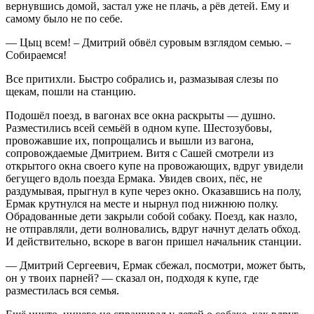
вернувшись домой, застал уже не плачь, а рёв детей. Ему и
самому было не по себе.
— Цыц всем! – Дмитрий обвёл суровым взглядом семью. –
Собираемся!
Все притихли. Быстро собрались и, размазывая слезы по
щекам, пошли на станцию.
Подошёл поезд, в вагонах все окна раскрыты — душно.
Разместились всей семьёй в одном купе. Шестозубовы,
провожавшие их, попрощались и вышли из вагона,
сопровождаемые Дмитрием. Витя с Сашей смотрели из
открытого окна своего купе на провожающих, вдруг увидели
бегущего вдоль поезда Ермака. Увидев своих, пёс, не
раздумывая, прыгнул в купе через окно. Оказавшись на полу,
Ермак крутнулся на месте и нырнул под нижнюю полку.
Обрадованные дети закрыли собой собаку. Поезд, как назло,
не отправляли, дети волновались, вдруг начнут делать обход.
И действительно, вскоре в вагон пришел начальник станции.
— Дмитрий Сергеевич, Ермак сбежал, посмотри, может быть,
он у твоих парней? — сказал он, подходя к купе, где
разместилась вся семья.