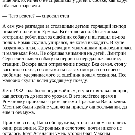
Ещё никто, ничего не спрашивал у детей о собаке, как вдруг
оба сына заревели.
— Чего ревете? — спросил отец
А сам уже разглядел за стоявшими детьми торчащий из-под
нижней полки нос Ермака. Всё стало ясно. Он легонько
отстранил ребят, взял за ошейник собаку и вытащил из-под
полки. Ермак скулил, упирался, не хотел выходить. В купе
разразился плач, к двум ревущим мальчишкам присоединилась
и маленькая Роза. Не обращая внимания на детей, Дмитрий
Сергеевич вывел собаку на перрон и передал начальнику
станции. Вскоре дали отправление поезду. Вся семья, стоя у
вагонного окна, со слезами на глазах смотрела на своего
любимца, удерживаемого за ошейник новым хозяином. Пес
жалобно скулил вслед уходящему поезду.
Лето 1932 года было неурожайным, и у всех вставал вопрос,
как дотянуть до нового урожая. В это нелёгкое время в
Романовку приехала с тремя детьми Прасковья Васильевна.
Местные были крайне удивлены приезду односельчанки, да
ещё и без мужа.
Приехав в село, Паша обнаружила, что от их дома остались
одни развалины. Из родных в селе тоже почти никого не
осталось. Брат Афанасий умер, второй брат Максим