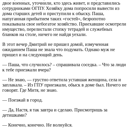
двое военных, уточнили, кто здесь живет, и представились
сотрудниками ОГПУ. Хозяйку дома попросили вывести из
дома старших детей и приступили к обыску. Паша,
напуганная прибытием таких «гостей», безропотно
показывала свое небогатое хозяйство. Приехавшие осмотрели
имущество, перелистали стопку тетрадей и служебных
бланков на столе, ничего не найдя уехали.
В этот вечер Дмитрий не пришел домой, измученная
ожиданием Паша не знала что подумать. Однако муж не
пришел и на следующий день.
— Паша, что случилось? – спрашивала соседка. – Что за люди
к тебе приезжали вчера?
— Не знаю, — грустно ответила уставшая женщина, села и
заплакала. – Из ГПУ приезжали, обыск в доме был. Ничего не
говорят. Где Митя, не знаю.
— Поезжай в город.
— Да, Настя, я так завтра и сделаю. Присмотришь за
детишками?
— Конечно, конечно. Не волнуйся.