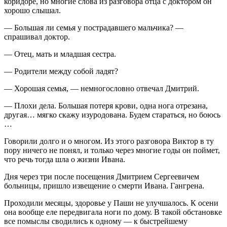
коридоре, но многие слова из разговора отца с доктором он
хорошо слышал.
— Большая ли семья у пострадавшего мальчика? —
спрашивал доктор.
— Отец, мать и младшая сестра.
— Родители между собой ладят?
— Хорошая семья, — немногословно отвечал Дмитрий.
— Плохи дела. Большая потеря крови, одна нога отрезана,
другая… мягко скажу изуродована. Будем стараться, но боюсь
…
Говорили долго и о многом. Из этого разговора Виктор в ту
пору ничего не понял, и только через многие годы он поймет,
что речь тогда шла о жизни Ивана.
Дня через три после посещения Дмитрием Сергеевичем
больницы, пришло извещение о смерти Ивана. Гангрена.
Проходили месяцы, здоровье у Паши не улучшалось. К осени
она вообще еле передвигала ноги по дому. В такой обстановке
все помыслы сводились к одному — к быстрейшему