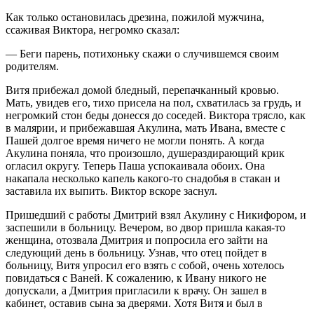
Как только остановилась дрезина, пожилой мужчина,
ссаживая Виктора, негромко сказал:
— Беги парень, потихоньку скажи о случившемся своим
родителям.
Витя прибежал домой бледный, перепачканный кровью.
Мать, увидев его, тихо присела на пол, схватилась за грудь, и
негромкий стон беды донесся до соседей. Виктора трясло, как
в малярии, и прибежавшая Акулина, мать Ивана, вместе с
Пашей долгое время ничего не могли понять. А когда
Акулина поняла, что произошло, душераздирающий крик
огласил округу. Теперь Паша успокаивала обоих. Она
накапала несколько капель какого-то снадобья в стакан и
заставила их выпить. Виктор вскоре заснул.
Пришедший с работы Дмитрий взял Акулину с Никифором, и
заспешили в больницу. Вечером, во двор пришла какая-то
женщина, отозвала Дмитрия и попросила его зайти на
следующий день в больницу. Узнав, что отец пойдет в
больницу, Витя упросил его взять с собой, очень хотелось
повидаться с Ваней. К сожалению, к Ивану никого не
допускали, а Дмитрия пригласили к врачу. Он зашел в
кабинет, оставив сына за дверями. Хотя Витя и был в