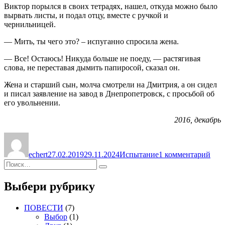
Виктор порылся в своих тетрадях, нашел, откуда можно было
вырвать листы, и подал отцу, вместе с ручкой и
чернильницей.
— Мить, ты чего это? – испуганно спросила жена.
— Все! Остаюсь! Никуда больше не поеду, — растягивая
слова, не переставая дымить папиросой, сказал он.
Жена и старший сын, молча смотрели на Дмитрия, а он сидел
и писал заявление на завод в Днепропетровск, с просьбой об
его увольнении.
2016, декабрь
Автор
Опубликовано
Рубрики
к
зап
echert
27.02.2019
29.11.2024
Испытание
1 комментарий
ИС
Искать:
Поиск
Выбери рубрику
ПОВЕСТИ
(7)
Выбор
(1)