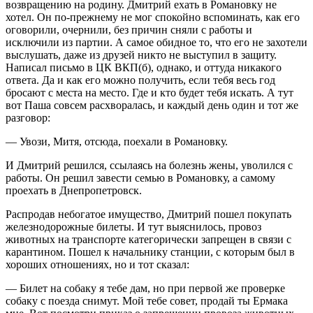
возвращению на родину. Дмитрий ехать в Романовку не
хотел. Он по-прежнему не мог спокойно вспоминать, как его
оговорили, очернили, без причин сняли с работы и
исключили из партии. А самое обидное то, что его не захотели
выслушать, даже из друзей никто не выступил в защиту.
Написал письмо в ЦК ВКП(б), однако, и оттуда никакого
ответа. Да и как его можно получить, если тебя весь год
бросают с места на место. Где и кто будет тебя искать. А тут
вот Паша совсем расхворалась, и каждый день один и тот же
разговор:
— Увози, Митя, отсюда, поехали в Романовку.
И Дмитрий решился, ссылаясь на болезнь жены, уволился с
работы. Он решил завести семью в Романовку, а самому
проехать в Днепропетровск.
Распродав небогатое имущество, Дмитрий пошел покупать
железнодорожные билеты. И тут выяснилось, провоз
животных на транспорте категорически запрещен в связи с
карантином. Пошел к начальнику станции, с которым был в
хороших отношениях, но и тот сказал:
— Билет на собаку я тебе дам, но при первой же проверке
собаку с поезда снимут. Мой тебе совет, продай ты Ермака