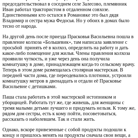
председательствовал в соседнем селе Залесово, племянник
Иван работал трактористом в отдаленном совхозе.
Единственными кто остался в Романовке это был дядя
Владимир и сестра мужа Федосья. Но у обоих в домах было
тесно от народа.
На другой день после приезда Прасковья Васильевна пошла в
правление колхоза «Большевик», там написала заявление с
просьбой принять её в колхоз, определить на работу и дать
какое-либо помещение для жилья. Члены правления колхоза
проявили чуткость, и уже через день она получила
комнатушку в доме, принадлежащем когда-то сельскому врачу.
Теперь в этом доме размещалась столярная мастерская. В
передней части дома, где переодевались плотники, устроили
комнатушку метров в двенадцать и отдали её Прасковье
Васильевне с детишками.
Паша стала работать в этой мастерской истопником и
уборщицей. Работать тут же, где живешь, для женщины с
тремя малыми детьми лучшего и придумать нельзя. К тому же,
рядом дом сестры, есть к кому пойти, посоветоваться,
рассказать о наболевшем. Так и стали жить.
Однако, вскоре привезенные с собой продукты подошли к
концу и пришлось менять на продукты сначала свои вещи, а