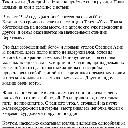
Так и жили. Дмитрий работал на приёмке спецгрузов, а Паша,
целыми днями в саманке с детьми.
В марте 1932 года Дмитрия Сергеевича с семьёй из
Казалинска срочно перевели на станцию Терень-Узяк. Только
обустроились на новом месте, а в апреле его уже переводят в
другое, и семья оказывается на малюсенькой станции
Керкелмес.
Это был заброшенный богом и людьми уголок Средней Азии.
И понятно, здесь долго никто не задерживался. Условия
жизни были крайне тяжелые. На полустанке — всего два
маленьких одноэтажных, кирпичных здания, принадлежащих
железной дороге, а остальные жилища и постройки
представляли собой глинобитные домишки с земляным полом
и плоской крышей из камышовых связок. Другим видом
жилищ были юрты.
Жили на полустанке в основном казахи и киргизы. Очень
плохо было с питьевой водой. Вода привозная, и ту нельзя
пить, не прокипятив. С раннего утра, у стоявшей на путях
железнодорожной цистерны, выстраивалась цепочка людей с
ведрами, бурдюками и другой посудой.
Кругом, насколько охватывал взгляд, виднелись однообразные