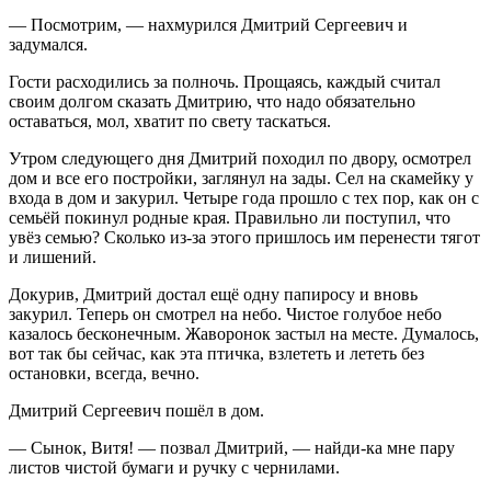
— Посмотрим, — нахмурился Дмитрий Сергеевич и
задумался.
Гости расходились за полночь. Прощаясь, каждый считал
своим долгом сказать Дмитрию, что надо обязательно
оставаться, мол, хватит по свету таскаться.
Утром следующего дня Дмитрий походил по двору, осмотрел
дом и все его постройки, заглянул на зады. Сел на скамейку у
входа в дом и закурил. Четыре года прошло с тех пор, как он с
семьёй покинул родные края. Правильно ли поступил, что
увёз семью? Сколько из-за этого пришлось им перенести тягот
и лишений.
Докурив, Дмитрий достал ещё одну папиросу и вновь
закурил. Теперь он смотрел на небо. Чистое голубое небо
казалось бесконечным. Жаворонок застыл на месте. Думалось,
вот так бы сейчас, как эта птичка, взлететь и лететь без
остановки, всегда, вечно.
Дмитрий Сергеевич пошёл в дом.
— Сынок, Витя! — позвал Дмитрий, — найди-ка мне пару
листов чистой бумаги и ручку с чернилами.