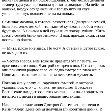
песчаные дюны и ни одного деревца. В мае месяце дневная
температура уже перевалила далеко за двадцать. На небе ни
облачка, воздух без движения и только чуткий слух
улавливает звук поющего песка на дюнах.
Саманная мазанка, в которой разместился Дмитрий с семьей,
была настолько ветхой, что, ткни её кулаком в любом месте —
будет дыра. А ночами в ней стучали от холода зубами. Жить
здесь с семьёй было невозможно. Паша, приехав сюда, стала
постоянно болеть.
— Митя, плохо мне здесь. Не могу. А от меня и детям плохо,
не выходим их.
— Честно говоря, мне тоже не нравится эта планета, —
произнося эти слова, Дмитрий смотрел в пол. С тех пор, как
они покинули родное село, он редко смотрел в глаза жене.
Понимал, что за ним вина, из-за него семья мучается.
Показав жену врачу, он заручился бумагой, в которой
указывалось, что «… климат не позволяет Прасковье
Васильевне находиться в этих местах»… и начал ходить по
начальству, писать в вышестоящие инстанции.
Наконец, в начале июня Дмитрия Сергеевича перевели в
Кызыл-Орду. Здесь семья получила глинобитный домик. И