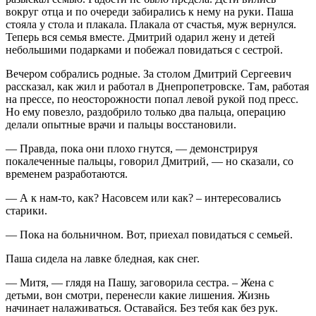
вокруг отца и по очереди забирались к нему на руки. Паша
стояла у стола и плакала. Плакала от счастья, муж вернулся.
Теперь вся семья вместе. Дмитрий одарил жену и детей
небольшими подарками и побежал повидаться с сестрой.
Вечером собрались родные. За столом Дмитрий Сергеевич
рассказал, как жил и работал в Днепропетровске. Там, работая
на прессе, по неосторожности попал левой рукой под пресс.
Но ему повезло, раздобрило только два пальца, операцию
делали опытные врачи и пальцы восстановили.
— Правда, пока они плохо гнутся, — демонстрируя
покалеченные пальцы, говорил Дмитрий, — но сказали, со
временем разработаются.
— А к нам-то, как? Насовсем или как? – интересовались
старики.
— Пока на больничном. Вот, приехал повидаться с семьей.
Паша сидела на лавке бледная, как снег.
— Митя, — глядя на Пашу, заговорила сестра. – Жена с
детьми, вон смотри, перенесли какие лишения. Жизнь
начинает налаживаться. Оставайся. Без тебя как без рук.