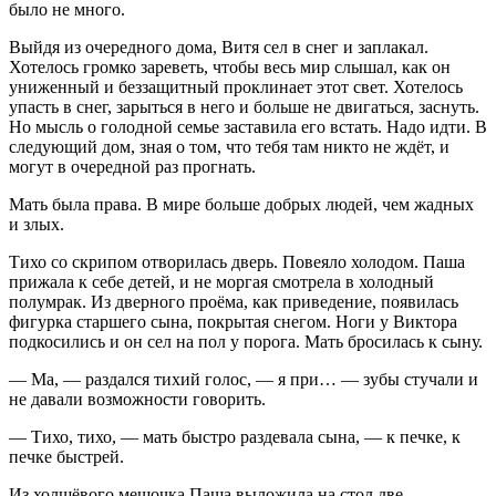
было не много.
Выйдя из очередного дома, Витя сел в снег и заплакал.
Хотелось громко зареветь, чтобы весь мир слышал, как он
униженный и беззащитный проклинает этот свет. Хотелось
упасть в снег, зарыться в него и больше не двигаться, заснуть.
Но мысль о голодной семье заставила его встать. Надо идти. В
следующий дом, зная о том, что тебя там никто не ждёт, и
могут в очередной раз прогнать.
Мать была права. В мире больше добрых людей, чем жадных
и злых.
Тихо со скрипом отворилась дверь. Повеяло холодом. Паша
прижала к себе детей, и не моргая смотрела в холодный
полумрак. Из дверного проёма, как приведение, появилась
фигурка старшего сына, покрытая снегом. Ноги у Виктора
подкосились и он сел на пол у порога. Мать бросилась к сыну.
— Ма, — раздался тихий голос, — я при… — зубы стучали и
не давали возможности говорить.
— Тихо, тихо, — мать быстро раздевала сына, — к печке, к
печке быстрей.
Из холщёвого мешочка Паша выложила на стол две