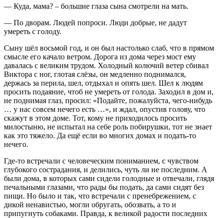
— Куда, мама? – большие глаза сына смотрели на мать.
— По дворам. Людей попроси. Люди добрые, не дадут
умереть с голоду.
Сыну шёл восьмой год, и он был настолько слаб, что в прямом
смысле его качало ветром. Дорога из дома через мост ему
давалась с великим трудом. Холодный колючий ветер сбивал
Виктора с ног, глотая слёзы, он медленно поднимался,
держась за перила, шел, отдыхал и опять шел. Шел к людям
просить подаяние, чтоб не умереть от голода. Заходил в дом и,
не поднимая глаз, просил: «Подайте, пожалуйста, чего-нибудь
… у нас совсем нечего есть …», и ждал, опустив голову, что
скажут в этом доме. Тот, кому не приходилось просить
милостыню, не испытал на себе роль побирушки, тот не знает
как это тяжело. Да ещё если во многих домах и подать-то
нечего.
Где-то встречали с человеческим пониманием, с чувством
глубокого сострадания, и делились, чуть ли не последним. А
были дома, в которых сами сидели голодные и отвечали, глядя
печальными глазами, что рады бы подать, да сами сидят без
пищи. Но было и так, что встречали с пренебрежением, с
дикой ненавистью, могли обругать, обозвать, а то и
припугнуть собаками. Правда, к великой радости последних