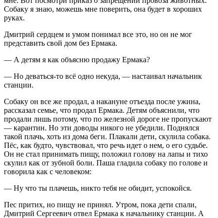
мне. Вот посмотри приказ о запрещении провоза животных.
Собаку я знаю, можешь мне поверить, она будет в хороших
руках.
Дмитрий сердцем и умом понимал все это, но он не мог
представить свой дом без Ермака.
— А детям я как объясню продажу Ермака?
— Но деваться-то всё одно некуда, — настаивал начальник
станции.
Собаку он все же продал, а накануне отъезда после ужина,
рассказал семье, что продал Ермака. Детям объяснили, что
продали лишь потому, что по железной дороге не пропускают
— карантин. Но эти доводы никого не убедили. Поднялся
такой плачь, хоть из дома беги. Плакали дети, скулила собака.
Пёс, как будто, чувствовал, что речь идет о нем, о его судьбе.
Он не стал принимать пищу, положил голову на лапы и тихо
скулил как от зубной боли. Паша гладила собаку по голове и
говорила как с человеком:
— Ну что ты плачешь, никто тебя не обидит, успокойся.
Пес притих, но пищу не принял. Утром, пока дети спали,
Дмитрий Сергеевич отвел Ермака к начальнику станции. А