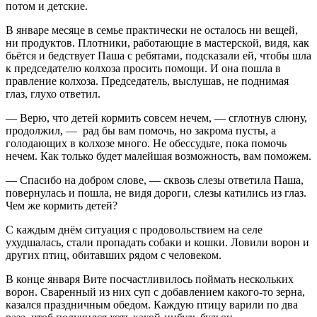
потом и детские.
В январе месяце в семье практически не осталось ни вещей,
ни продуктов. Плотники, работающие в мастерской, видя, как
бьётся и бедствует Паша с ребятами, подсказали ей, чтобы шла
к председателю колхоза просить помощи. И она пошла в
правление колхоза. Председатель, выслушав, не поднимая
глаз, глухо ответил.
— Верю, что детей кормить совсем нечем, — сглотнув слюну,
продолжил, — рад бы вам помочь, но закрома пусты, а
голодающих в колхозе много. Не обессудьте, пока помочь
нечем. Как только будет малейшая возможность, вам поможем.
— Спасибо на добром слове, — сквозь слезы ответила Паша,
повернулась и пошла, не видя дороги, слезы катились из глаз.
Чем же кормить детей?
С каждым днём ситуация с продовольствием на селе
ухудшалась, стали пропадать собаки и кошки. Ловили ворон и
других птиц, обитавших рядом с человеком.
В конце января Вите посчастливилось поймать нескольких
ворон. Сваренный из них суп с добавлением какого-то зерна,
казался праздничным обедом. Каждую птицу варили по два