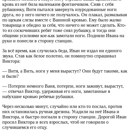
кровь из неё била маленьким фонтанчиком. Сняв с себя
рубашонку, Витя пытался завернуть изуродованные ноги
друга, но у него ничего не получалось. Он плакал, размазывая
по щекам слезы вместе с Ваниной кровью. Ему было жалко
товарища и обидно за себя, что ничего не может сделать. Кто-
то из соскочивших ребят тоже снял рубашку, и тогда они
общими усилиями кое-как замотали ноги. Подняли Ивана на
руки и понесли в сторону станции.
За всё время, как случилась беда, Иван не издал ни единого
звука. Став как белое полотно, он поминутно спрашивал
Виктора:
— Витя, а Вить, ноги у меня вырастут? Они будут такими, как
и были?
— Потерпи немного Ваня, потерпи, ноги заживут, вырастут,
— отвечал Виктор, удерживая его ноги, замотанные в
набухшие кровью ребячьи рубашки.
Через несколько минут, случайно или кто-то послал, против
них остановилась ручная дрезина. Усадили на неё Ивана и
Виктора, и быстро погнали в сторону станции. Дорогой Иван
просил Виктора и всех взрослых, чтоб не говорили о
случившемся его отцу.