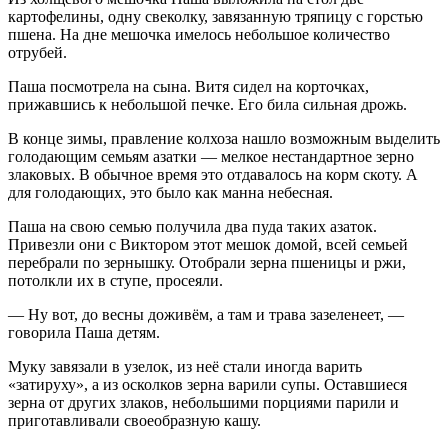
картофелины, одну свеколку, завязанную тряпицу с горстью
пшена. На дне мешочка имелось небольшое количество
отрубей.
Паша посмотрела на сына. Витя сидел на корточках,
прижавшись к небольшой печке. Его била сильная дрожь.
В конце зимы, правление колхоза нашло возможным выделить
голодающим семьям азатки — мелкое нестандартное зерно
злаковых. В обычное время это отдавалось на корм скоту. А
для голодающих, это было как манна небесная.
Паша на свою семью получила два пуда таких азаток.
Привезли они с Виктором этот мешок домой, всей семьей
перебрали по зернышку. Отобрали зерна пшеницы и ржи,
потолкли их в ступе, просеяли.
— Ну вот, до весны доживём, а там и трава зазеленеет, —
говорила Паша детям.
Муку завязали в узелок, из неё стали иногда варить
«затируху», а из осколков зерна варили супы. Оставшиеся
зерна от других злаков, небольшими порциями парили и
приготавливали своеобразную кашу.