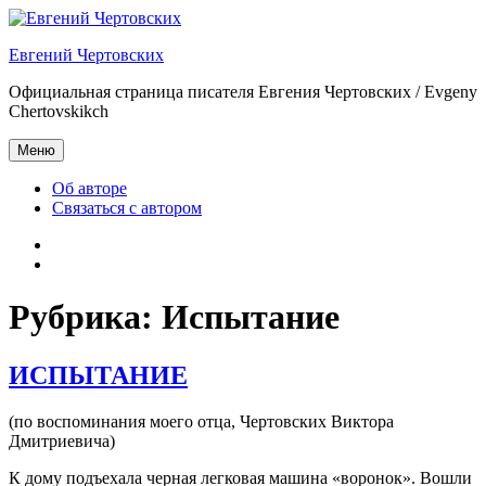
Перейти
к
Евгений Чертовских
содержимому
Официальная страница писателя Евгения Чертовских / Evgeny
Chertovskikch
Меню
Об авторе
Связаться с автором
Об
авторе
Связаться
с
автором
Рубрика:
Испытание
ИСПЫТАНИЕ
(по воспоминания моего отца, Чертовских Виктора
Дмитриевича)
К дому подъехала черная легковая машина «воронок». Вошли