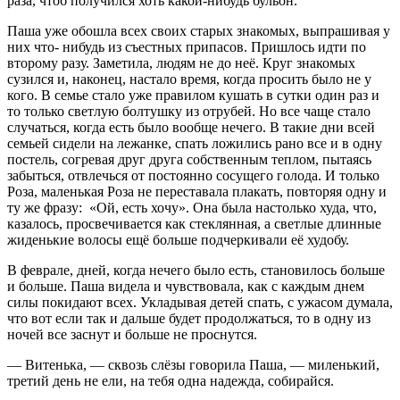
раза, чтоб получился хоть какой-нибудь бульон.
Паша уже обошла всех своих старых знакомых, выпрашивая у
них что- нибудь из съестных припасов. Пришлось идти по
второму разу. Заметила, людям не до неё. Круг знакомых
сузился и, наконец, настало время, когда просить было не у
кого. В семье стало уже правилом кушать в сутки один раз и
то только светлую болтушку из отрубей. Но все чаще стало
случаться, когда есть было вообще нечего. В такие дни всей
семьей сидели на лежанке, спать ложились рано все и в одну
постель, согревая друг друга собственным теплом, пытаясь
забыться, отвлечься от постоянно сосущего голода. И только
Роза, маленькая Роза не переставала плакать, повторяя одну и
ту же фразу: «Ой, есть хочу». Она была настолько худа, что,
казалось, просвечивается как стеклянная, а светлые длинные
жиденькие волосы ещё больше подчеркивали её худобу.
В феврале, дней, когда нечего было есть, становилось больше
и больше. Паша видела и чувствовала, как с каждым днем
силы покидают всех. Укладывая детей спать, с ужасом думала,
что вот если так и дальше будет продолжаться, то в одну из
ночей все заснут и больше не проснутся.
— Витенька, — сквозь слёзы говорила Паша, — миленький,
третий день не ели, на тебя одна надежда, собирайся.