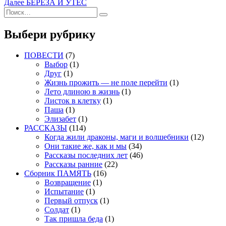
запись:
Следующая
Далее
БЕРЕЗА И УТЕС
по
Искать:
запись:
Поиск
записям
Выбери рубрику
ПОВЕСТИ
(7)
Выбор
(1)
Друг
(1)
Жизнь прожить — не поле перейти
(1)
Лето длиною в жизнь
(1)
Листок в клетку
(1)
Паша
(1)
Элизабет
(1)
РАССКАЗЫ
(114)
Когда жили драконы, маги и волшебники
(12)
Они такие же, как и мы
(34)
Рассказы последних лет
(46)
Рассказы ранние
(22)
Сборник ПАМЯТЬ
(16)
Возвращение
(1)
Испытание
(1)
Первый отпуск
(1)
Солдат
(1)
Так пришла беда
(1)