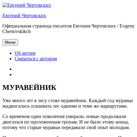
Перейти
к
Евгений Чертовских
содержимому
Официальная страница писателя Евгения Чертовских / Evgeny
Chertovskikch
Меню
Об авторе
Связаться с автором
Об
авторе
Связаться
с
автором
МУРАВЕЙНИК
Уже много лет в лесу стоял муравейник. Каждый год муравьи
выдвигались осваивать лес одними и теми же маршрутами.
Со временем одни поколения умирали, новые продолжали
двигаться по проложенным тропам. И не было этому конца,
потому что старые муравьи передавали свой опыт молодым.